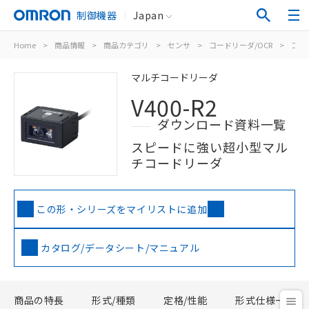
制御機器
Japan
Home
>
商品情報
>
商品カテゴリ
>
センサ
>
コードリーダ/OCR
>
コー
マルチコードリーダ
V400-R2
ダウンロード資料一覧
スピードに強い超小型マル
チコードリーダ
この形・シリーズをマイリストに追加
カタログ/データシート/マニュアル
商品の特長
形式/種類
定格/性能
形式仕様一覧