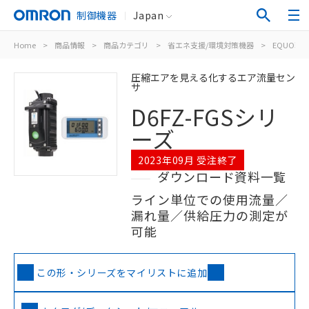
制御機器
Japan
Home
>
商品情報
>
商品カテゴリ
>
省エネ支援/環境対策機器
>
EQUO環
圧縮エアを見える化するエア流量セン
サ
D6FZ-FGSシリ
ーズ
2023年09月 受注終了
ダウンロード資料一覧
ライン単位での使用流量／
漏れ量／供給圧力の測定が
可能
この形・シリーズをマイリストに追加