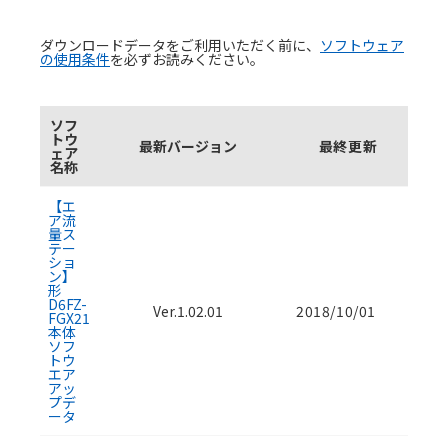
ダウンロードデータをご利用いただく前に、
ソフトウェア
の使用条件
を必ずお読みください。
ソフ
トウ
最新バージョン
最終更新
ェア
名称
ソフトウェアのダウンロード資料一覧
【エ
ア流
量ス
テー
ショ
ン】
形
D6FZ-
Ver.1.02.01
2018/10/01
FGX21
本体
ソフ
トウ
エア
アッ
プデ
ータ