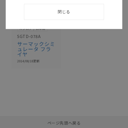
閉じる
このカタログを選択
カタログ
日本語
SGTD-078A
サーマックシミ
ュレータ フラ
イヤ
2014/08/18
更新
選択したファイルを一
0
ページ先頭へ戻る
括ダウンロード