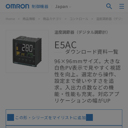
制御機器
Japan
Home
>
商品情報
>
商品カテゴリ
>
コントロール
>
温度調節器（デジタル
温度調節器（デジタル調節計）
E5AC
ダウンロード資料一覧
96×96mmサイズ。大きな
白色PV表示で見やすく視認
性を向上。選定から操作、
設定まで使いやすさを追
求。入出力点数などの機
能・性能も充実。対応アプ
リケーションの幅がUP
この形・シリーズをマイリストに追加