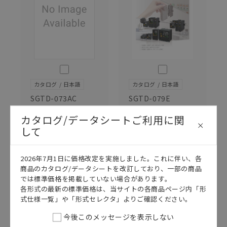
このカタログを選択
このカタログを選択
カタログ
日本語
カタログ
日本語
SGTD-073AC
SGTD-079E
E5□C/E5□C-
E5□C パンフ
カタログ/データシートご利用に関
T データシート
レット
して
2026/08/03
更新
2023/10/02
更新
2026年7月1日に価格改定を実施しました。これに伴い、各
商品のカタログ/データシートを改訂しており、一部の商品
では標準価格を掲載していない場合があります。
各形式の最新の標準価格は、当サイトの各商品ページ内「形
式仕様一覧」や「形式セレクタ」よりご確認ください。
今後このメッセージを表示しない