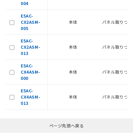
004
メンバーズにご登録されている必要が
あります。
E5AC-
お客様が当ウェブサイト上で当社にご
CX2ASM-
本体
パネル取りつけ
登録された部品リストについて、当社
005
および当社の共同利用者が、当社の製
品・サービスに関するお客様との取
E5AC-
引・商談に必要な範囲で利用すること
CX2ASM-
本体
パネル取りつけ
をご了承ください。
013
※当社の共同利用者とは、
"個人情報
の共同利用に関して"
の「1.共同利
E5AC-
用者の範囲」に記載されている法人を
CX4ASM-
本体
パネル取りつけ
指します。
000
E5AC-
CX4ASM-
本体
パネル取りつけ
013
ページ先頭へ戻る