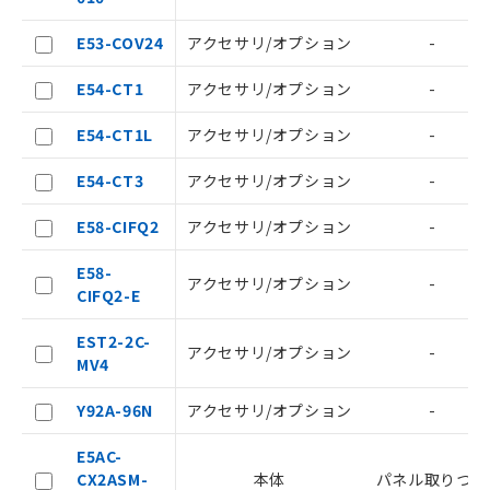
す。
当社制御機器事業取扱商品の中には、
E53-COV24
アクセサリ/オプション
-
本サービスの対象外となる商品もある
ことをご了承ください。
E54-CT1
アクセサリ/オプション
-
在庫状況および標準価格照会結果は、
記載している更新日時点での社内デー
E54-CT1L
アクセサリ/オプション
-
記
タに基づき作成されるものであり、閲
説明
号
覧された時点での実際の在庫および標
E54-CT3
アクセサリ/オプション
-
準価格とは異なる場合があることをご
了承ください。
○
一定数以上の在庫あり
E58-CIFQ2
アクセサリ/オプション
-
正式な納期状況および標準価格はお客
様のお取引先、またはお客様担当のオ
△
一定数には満たないが在庫あり
E58-
ムロン制御機器販売店・当社販売員に
アクセサリ/オプション
-
CIFQ2-E
ご相談ください。
－
在庫なし(最新の在庫状況につ
オムロン制御機器販売店や当社販売拠
EST2-2C-
いては、お客様のお取引先、ま
点は「
販売ネットワーク
」をご確認
アクセサリ/オプション
-
MV4
たはお客様担当のオムロン制御
ください。
機器販売店・当社販売員にご確
在庫状況および標準価格結果を当社の
Y92A-96N
アクセサリ/オプション
-
認ください)
事前の承諾なく第三者に漏洩または開
示しないようお願いします。
E5AC-
マイパーツ機能（部品リスト作成サー
空
受注生産機種、また在庫状況の
CX2ASM-
本体
パネル取りつけ
ビス）をご利用いただくには、I-Web
白
情報を公開していない機種