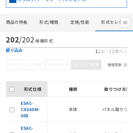
商品の特長
形式/種類
定格/性能
形式セレクタ
202
/
202
候補形式
1
2
3
…
11
絞り込み
次へ
マイリストに追加
Excel出力
カートに追加
情報更新 :
2026/
形式仕様
種類
取りつけ方法
E5AC-
CX2ASM-
本体
パネル取りつけ
000
E5AC-