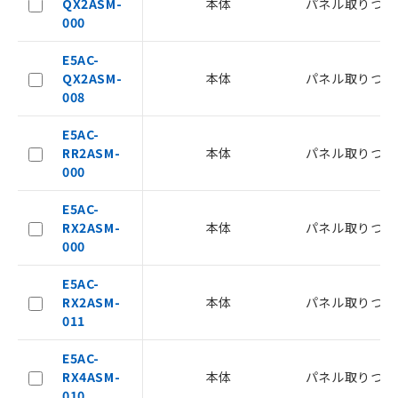
QX2ASM-
本体
パネル取りつけ
000
E5AC-
QX2ASM-
本体
パネル取りつけ
008
E5AC-
RR2ASM-
本体
パネル取りつけ
000
E5AC-
RX2ASM-
本体
パネル取りつけ
ご利用条件
000
E5AC-
以下の条件をお読みいただき、同意のうえ
RX2ASM-
本体
パネル取りつけ
ご利用ください。
011
本サービスは、当社制御機器事業取扱
E5AC-
商品の当社在庫状況および標準価格
RX4ASM-
本体
パネル取りつけ
(税抜)を提供させていただくもので
010