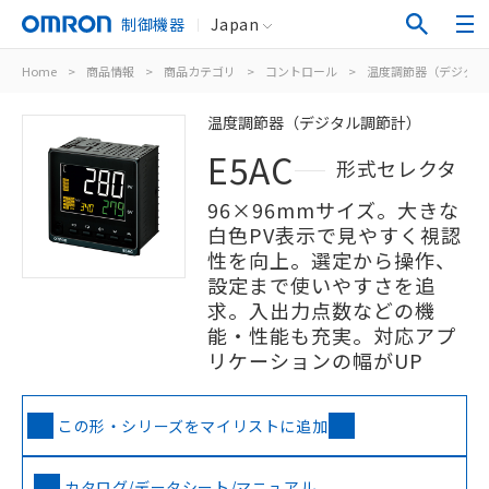
制御機器
Japan
Home
>
商品情報
>
商品カテゴリ
>
コントロール
>
温度調節器（デジタル
温度調節器（デジタル調節計）
E5AC
形式セレクタ
96×96mmサイズ。大きな
白色PV表示で見やすく視認
性を向上。選定から操作、
設定まで使いやすさを追
求。入出力点数などの機
能・性能も充実。対応アプ
リケーションの幅がUP
この形・シリーズをマイリストに追加
カタログ/データシート/マニュアル