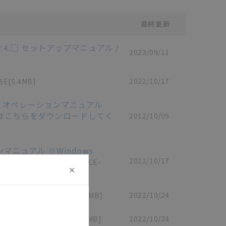
最終更新
Ver.4.□ セットアップマニュアル
/
2023/09/11
2022/10/17
5E
[5.4MB]
er.1.9 オペレーションマニュアル
使いの場合はこちらをダウンロードしてく
2012/10/05
ョンマニュアル ※Windows
ンロードしてください。
2022/10/17
/
SBCE-
マニュアル
2022/10/24
/
SBCE-371D
[6.2MB]
マニュアル
2022/10/24
/
SBCE-370D
[5.7MB]