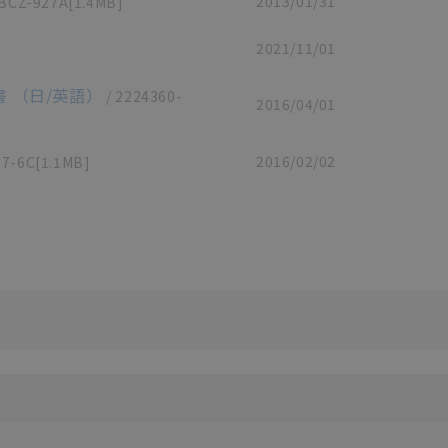
2013/01/31
BCZ-927A
[1.4MB]
2021/11/01
明書 （日/英語）
/
2224360-
2016/04/01
2016/02/02
37-6C
[1.1MB]
リセット