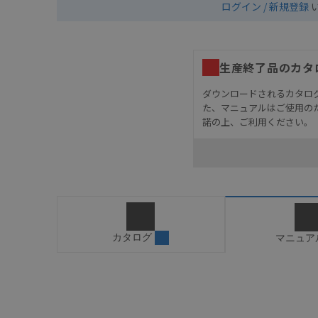
ログイン / 新規登録
生産終了品のカタ
ダウンロードされるカタロ
た、マニュアルはご使用の
諾の上、ご利用ください。
お客様が本製品を人命や
長設計により必要な安全
設置されていることを、
カタログ/マニュアルに
ご確認のうえご使用くだ
字が含まれている可能性
カタログ
マニュア
記載されているサービス
サイトの掲載内容をご確