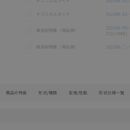
3G3RX-
テクニカルガイド
この資料を選択
3G3RX-V
テクニカルガイド
3G3AX-
この資料を選択
取扱説明書（現品票）
2C
[1.0MB]
この資料を選択
3G3RX-
取扱説明書（現品票）
商品の特長
形式/種類
定格/性能
形式仕様一覧