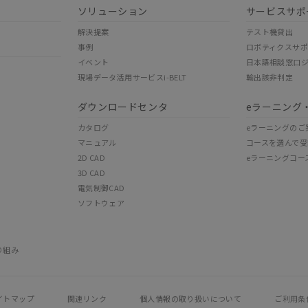
ソリューション
サービスサポ
解決提案
テスト機貸出
事例
ロボティクスサ
イベント
日本語相談窓口
現場データ活用サービスi-BELT
輸出該非判定
ダウンロードセンタ
eラーニング
カタログ
eラーニングのご
マニュアル
コースを選んで受
2D CAD
eラーニングコー
3D CAD
電気制御CAD
ソフトウェア
り組み
イトマップ
関連リンク
個人情報の
取り扱いについて
ご利用条