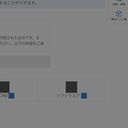
ドすることができます。
在庫・価格
無料テスト機
作成されたものです。ま
ださい。以下の内容をご承
として危険を知らせたり、冗
た用途に対して適切に配電・
器・装置の機能や安全性を
記載しています。・誤字、脱
 CAD
ソフトウェア
可能性があります。改めて当