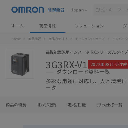
制御機器
Japan
ホーム
商品情報
ソリューション
ダ
Home
>
商品情報
>
商品カテゴリ
>
モーション/ドライブ
>
インバータ
高機能型汎用インバータ RXシリーズV1タイプ
3G3RX-V1
2022年08月 受注
ダウンロード資料一覧
多彩な用途に対応し、人と環境に
ータ
商品の特長
形式/種類
定格/性能
形式仕様一覧