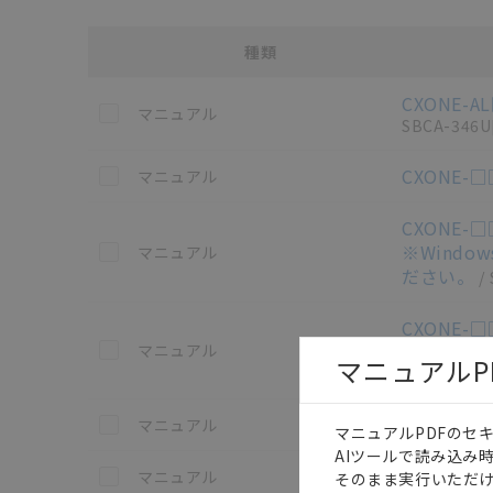
種類
選択
各種マニュアル・テクニカルガイド・取扱説明書のダウン
CXONE-
この資料を選択
マニュアル
SBCA-346U
この資料を選択
CXONE-
マニュアル
CXONE-□
この資料を選択
※Windo
マニュアル
ださい。
/
CXONE-□
この資料を選択
マニュアル
XP（Ser
マニュアルP
337W
[2.7M
この資料を選択
3G3AX-M
マニュアル
マニュアルPDFのセ
AIツールで読み込み
この資料を選択
3G3AX-M
マニュアル
そのまま実行いただけ