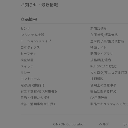
お知らせ・最新情報
商品情報
センサ
新商品情報
FAシステム機器
在庫状況/標準価格
モーション/ドライブ
生産終了品/推奨代替品
ロボティクス
特設サイト
セーフティ
動画ライブラリ
検査装置
規格認証/適合
スイッチ
RoHS/REACH対応
リレー
カタログ/マニュアル訂正
コントロール
技術解説
電源/周辺機器他
使用上の注意事項
省エネ支援/環境対策機器
製品に関するFAQ
目的・仕様から探す
FA用語辞典
改善・活用事例から探す
製品セキュリティへの取
OMRON Corporation
ヘルプ
サ