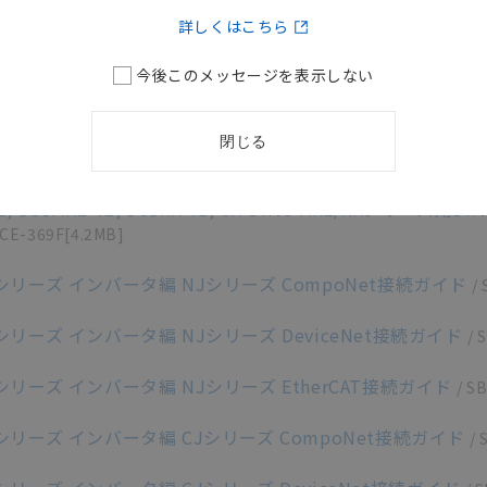
詳しくはこちら
MX2-ECT/RX-ECT インバータ EtherCAT®通信ユニット ユ
B]
今後このメッセージを表示しない
PG□□ PGボード ユーザーズマニュアル
/
SBCE-351A
[1.1MB]
閉じる
-□□□□□-V1 高機能型汎用インバータ ユーザーズマニュアル
1, 3G3MX2-V2, 3G3RX-V1, CX-Drive MX2/RXシリーズ用
CE-369F
[4.2MB]
V1シリーズ インバータ編 NJシリーズ CompoNet接続ガイド
/
V1シリーズ インバータ編 NJシリーズ DeviceNet接続ガイド
/
S
V1シリーズ インバータ編 NJシリーズ EtherCAT接続ガイド
/
SB
V1シリーズ インバータ編 CJシリーズ CompoNet接続ガイド
/