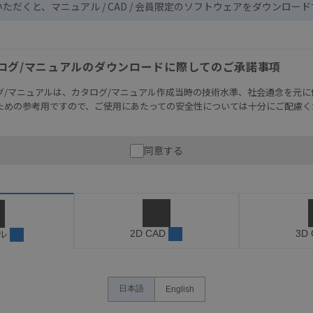
いただくと、マニュアル / CAD / 会員限定のソフトウェアをダウンロー
ログ/マニュアルのダウンロードに際してのご承諾事項
グ/マニュアルは、カタログ/マニュアル作成当時の技術水準、社会通念を元に
ための参考用ですので、ご使用にあたっての安全性については十分にご配慮く
財産に重大な危険を及ぼすような用途に使用される場合には、システム全体
同意する
性を確保できるよう設計されていること、および本製品が全体の中で意図し
必ず事前に確認してください。
記載されているアプリケーション事例は参考用ですので、ご採用に際しては機
さい。・商品に接続される推奨機器等、現在では入手困難なものもそのまま
がありますがご容赦ください。
2D CAD
3D
ル
内容や連絡先等は作成当時のものであり、変更・改定させていただいている
認のうえ、ご用命下さいますようお願いいたします。
日本語
English