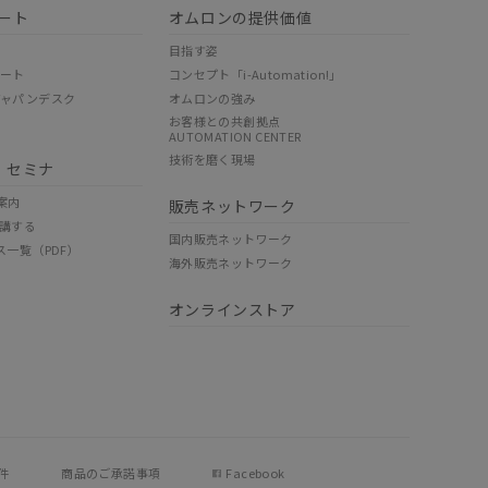
ート
オムロンの提供価値
目指す姿
ポート
コンセプト「i-Automation!」
ジャパンデスク
オムロンの強み
お客様との共創拠点
AUTOMATION CENTER
技術を磨く現場
・セミナ
案内
販売ネットワーク
講する
国内販売ネットワーク
ス一覧（PDF）
海外販売ネットワーク
オンラインストア
件
商品のご承諾事項
Facebook