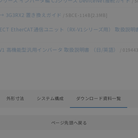
V1シリーズ インバータ編 CJシリーズ DeviceNet接続ガイド
/
S
1 → 3G3RX2 置き換えガイド
/
SBCE-114B
[2.3MB]
RX-ECT EtherCAT通信ユニット（RX-V1シリーズ用） 取扱説
□-V1 高機能型汎用インバータ 取扱説明書 （日/英語）
/
01944
外形寸法
システム構成
ダウンロード資料一覧
選択したファイルを一括ダウンロード
0
選択可能容量：
0.0
MB /
100
MB
ページ先頭へ戻る