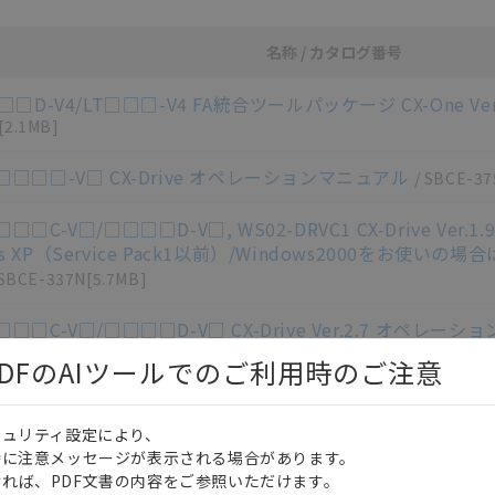
名称 / カタログ番号
ロード資料一覧
AL□□D-V4/LT□□□-V4 FA統合ツールパッケージ CX-One 
[2.1MB]
□□□□□-V□ CX-Drive オペレーションマニュアル
/
SBCE-37
□□□C-V□/□□□□D-V□, WS02-DRVC1 CX-Drive V
ws XP（Service Pack1以前）/Windows2000をお
SBCE-337N
[5.7MB]
□□□C-V□/□□□□D-V□ CX-Drive Ver.2.7 オペレーシ
vice Pack2以降）/Vista/7をお使いの場合はこちらをダウ
DFのAIツールでのご利用時のご注意
B]
X2-CRT-E/RX-CRT-E CompoNet通信ユニット ユーザーズ
キュリティ設定により、
時に注意メッセージが表示される場合があります。
X2-DRT-E/RX-DRT-E DeviceNet通信ユニット ユーザーズ
れば、PDF文書の内容をご参照いただけます。