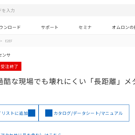
ウンロード
サポート
セミナ
オムロンの
>
E2EF
センサ
月 受注終了
過酷な現場でも壊れにくい「長距離」メ
イリストに追加
カタログ/データシート/マニュアル