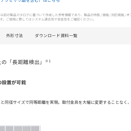
（アクセサリ品を含む）はこちら
前の製品カタログに基づいて作成した参考情報であり、製品の特長 / 価格 / 対応規格 / 
す。ご使用に際してはシステム適合性や安全性をご確認ください。
外形寸法
ダウンロード資料一覧
上の「長距離検出」
※1
の設置が可能
Eと同径サイズで同等距離を実現。取付金具を大幅に変更することなく