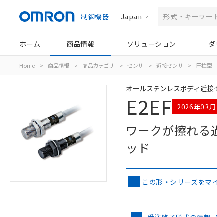
制御機器
Japan
ホーム
商品情報
ソリューション
ダ
Home
>
商品情報
>
商品カテゴリ
>
センサ
>
近接センサ
>
円柱型
オールステンレスボディ近接
E2EF
2026年03
ワークが擦れる
ッド
この形・シリーズをマ