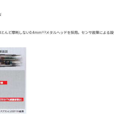
ド
とんど摩耗しない0.4mm
※3
メタルヘッドを採用。センサ故障による設