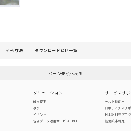
外形寸法
ダウンロード資料一覧
ページ先頭へ戻る
ソリューション
サービスサポ
解決提案
テスト機貸出
事例
ロボティクスサ
イベント
日本語相談窓口
現場データ活用サービスi-BELT
輸出該非判定