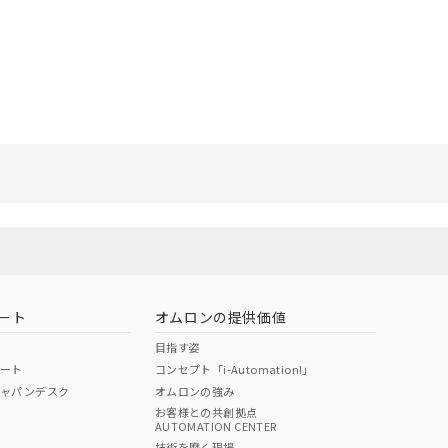
ート
オムロンの提供価値
目指す姿
ポート
コンセプト「i-Automation!」
ジャパンデスク
オムロンの強み
お客様との共創拠点
AUTOMATION CENTER
技術を磨く現場