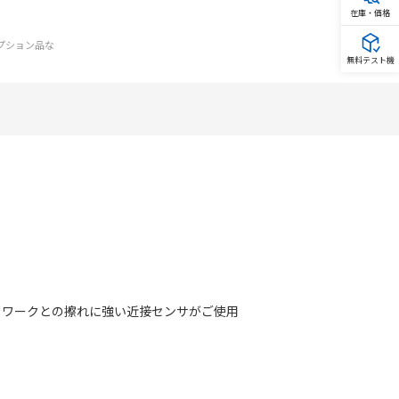
在庫・価格
オプション品な
無料テスト機
、ワークとの擦れに強い近接センサがご使用