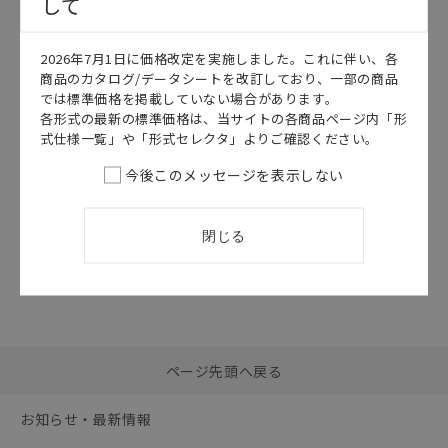
して
このカタログを選択
2026年7月1日に価格改定を実施しました。これに伴い、各
カタログ
日本語
商品のカタログ/データシートを改訂しており、一部の商品
E3FA
では標準価格を掲載していない場合があります。
E3FA データシ
各形式の最新の標準価格は、当サイトの各商品ページ内「形
ート
式仕様一覧」や「形式セレクタ」よりご確認ください。
2026/07/01
更新
今後このメッセージを表示しない
閉じる
選択したファイルを一
0
ページ先頭へ戻る
括ダウンロード
選択可能容量：
0.0
MB /
100
MB
お知らせ・最新情報
リセット