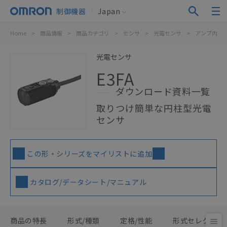
制御機器
Japan
Home
>
商品情報
>
商品カテゴリ
>
センサ
>
光電センサ
>
アンプ内蔵
光電センサ
E3FA
ダウンロード資料一覧
取りつけ簡単な円柱型光電
センサ
この形・シリーズをマイリストに追加
カタログ/データシート/マニュアル
商品の特長
形式/種類
定格/性能
形式セレクタ