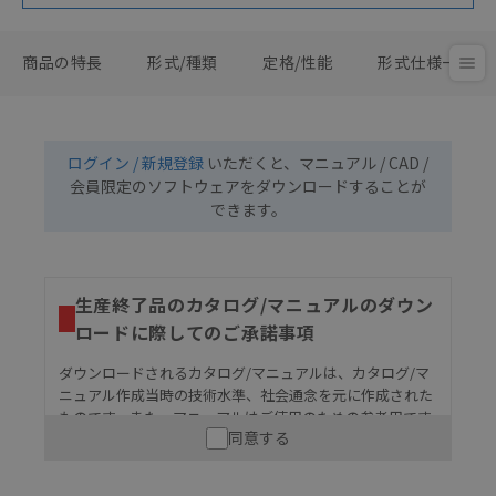
商品の特長
形式/種類
定格/性能
形式仕様一覧
ログイン / 新規登録
いただくと、マニュアル / CAD /
会員限定のソフトウェアをダウンロードすることが
できます。
生産終了品のカタログ/マニュアルのダウン
ロードに際してのご承諾事項
ダウンロードされるカタログ/マニュアルは、カタログ/マ
ニュアル作成当時の技術水準、社会通念を元に作成された
ものです。また、マニュアルはご使用のための参考用です
同意する
ので、ご使用にあたっての安全性については十分にご配慮
ください。以下の内容をご承諾の上、ご利用ください。