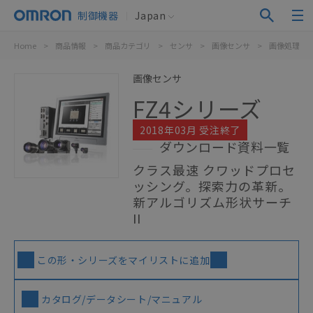
制御機器
Japan
Home
>
商品情報
>
商品カテゴリ
>
センサ
>
画像センサ
>
画像処理シ
画像センサ
FZ4シリーズ
2018年03月 受注終了
ダウンロード資料一覧
クラス最速 クワッドプロセ
ッシング。探索力の革新。
新アルゴリズム形状サーチ
II
この形・シリーズをマイリストに追加
カタログ/データシート/マニュアル