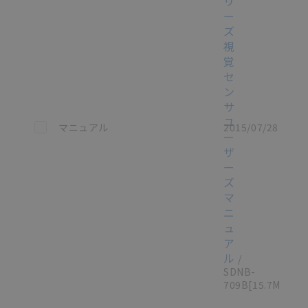
リ
ー
ズ
視
覚
セ
ン
サ
ユ
この資料を選択
マニュアル
2015/07/28
ー
ザ
ー
ズ
マ
ニ
ュ
ア
ル
/
SDNB-
709B
[15.7MB]