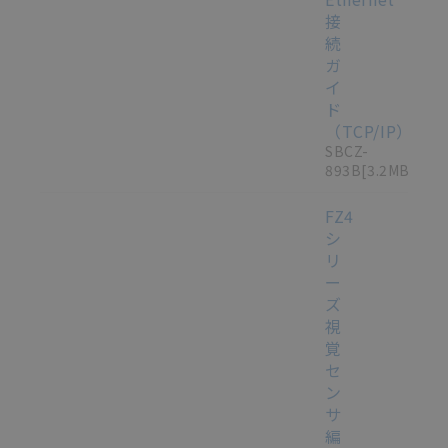
接
続
ガ
イ
ド
（TCP/IP）
/
SBCZ-
893B
[3.2MB]
FZ4
シ
リ
ー
ズ
視
覚
セ
ン
サ
編