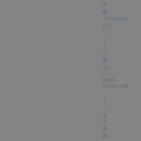
手
順
（Ethernet
PLC
リ
ン
ク
の
場
合）
-
/
SDNB-
391A
[6.9MB]
よ
く
あ
る
お
問