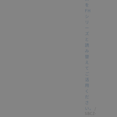
を
FH
シ
リ
ー
ズ
と
読
み
替
え
て
ご
活
用
く
だ
さ
い。
/
SBCZ-