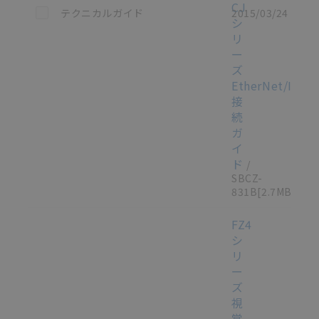
CJ
この資料を選択
テクニカルガイド
2015/03/24
シ
リ
ー
ズ
EtherNet/IP
接
続
ガ
イ
ド
/
SBCZ-
831B
[2.7MB]
FZ4
シ
リ
ー
ズ
視
覚