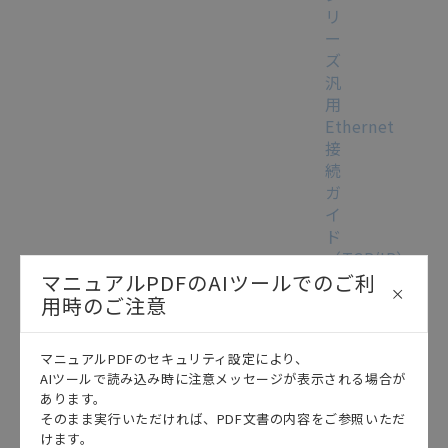
リ
ー
ズ
汎
用
Ethernet
接
続
ガ
イ
ド
（TCP/IP）
この資料を選択
テクニカルガイド
2015/03/24
※FZ
マニュアルPDFのAIツールでのご利
シ
用時のご注意
リ
ー
マニュアルPDFのセキュリティ設定により、
ズ
AIツールで読み込み時に注意メッセージが表示される場合が
を
あります。
FH
そのまま実行いただければ、PDF文書の内容をご参照いただ
シ
けます。