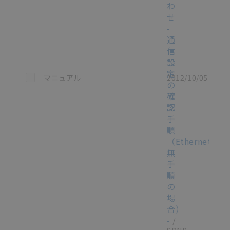
わ
せ
-
通
信
設
定
この資料を選択
マニュアル
2012/10/05
の
確
認
手
順
（Ethernet
無
手
順
の
場
合）
-
/