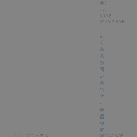
合）
-
/
SDNB-
394A
[3.8MB]
よ
く
あ
る
お
問
い
合
わ
せ
-
通
信
設
定
この資料を選択
マニュアル
2012/10/05
の