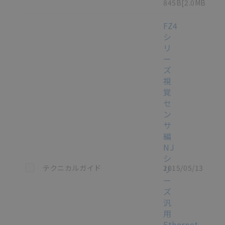
845B
[2.0MB]
FZ4
シ
リ
ー
ズ
視
覚
セ
ン
サ
編
NJ
シ
この資料を選択
テクニカルガイド
2015/05/13
リ
ー
ズ
汎
用
Ethernet