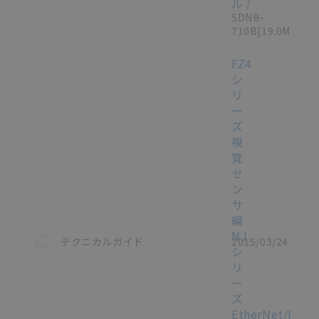
ル
/
SDNB-
710B
[19.0MB]
FZ4
シ
リ
ー
ズ
視
覚
セ
ン
サ
編
NJ
この資料を選択
テクニカルガイド
2015/03/24
シ
リ
ー
ズ
EtherNet/IP™