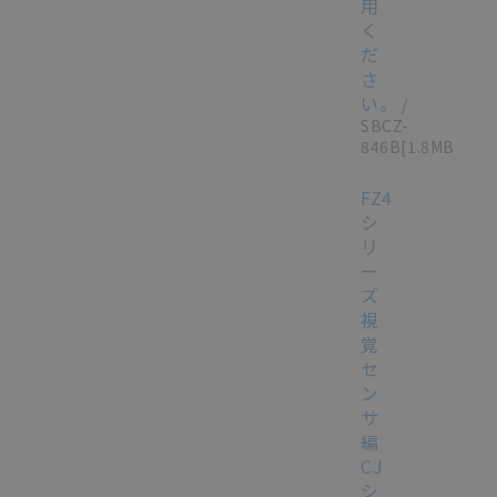
用
く
だ
さ
い。
/
SBCZ-
846B
[1.8MB]
FZ4
シ
リ
ー
ズ
視
覚
セ
ン
サ
編
CJ
シ