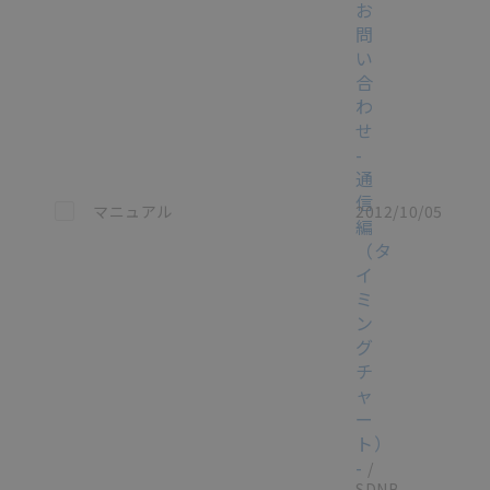
お
問
い
合
わ
せ
-
通
信
この資料を選択
マニュアル
2012/10/05
編
（タ
イ
ミ
ン
グ
チ
ャ
選択したファイルを一
ー
0
括ダウンロード
ト）
-
/
選択可能容量：
0.0
MB /
100
MB
SDNB-