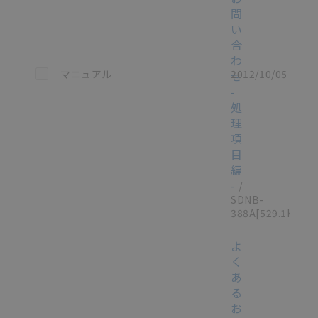
問
い
合
わ
この資料を選択
マニュアル
2012/10/05
せ
-
処
理
項
目
編
-
/
SDNB-
388A
[529.1KB]
よ
く
あ
る
お