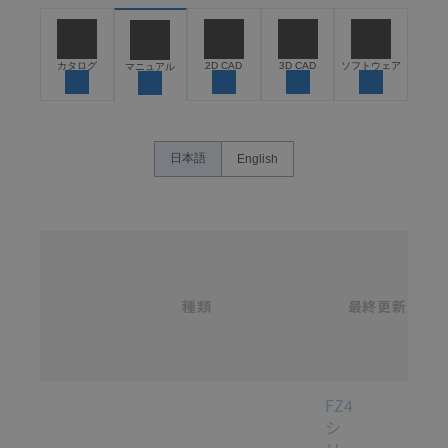
お客様が本製品を人命や財産に重大な危険を及ぼすよ
うな用途に使用される場合には、システム全体として
危険を知らせたり、冗長設計により必要な安全性を確
保できるよう設計されていること、および本製品が全
カタログ
2D CAD
3D CAD
ソフトウェア
マニュアル
体の中で意図した用途に対して適切に配電・設置され
ていることを、必ず事前に確認してください。
カタログ/マニュアルに記載されているアプリケーショ
ン事例は参考用ですので、ご採用に際しては機器・装
日本語
English
置の機能や安全性をご確認のうえご使用ください。・
商品に接続される推奨機器等、現在では入手困難なも
のもそのまま記載しています。・誤字、脱字が含まれ
ている可能性がありますがご容赦ください。
名
称
記載されているサービス内容や連絡先等は作成当時の
/
ものであり、変更・改定させていただいている可能性
カ
種類
タ
最終更新
があります。改めて当サイトの掲載内容をご確認のう
選択
ロ
え、ご用命下さいますようお願いいたします。
グ
番
号
各種マニュアル・テクニカルガイド・取扱説明書のダウンロード
FZ4
シ