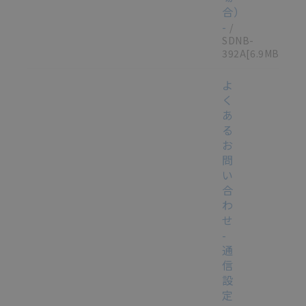
合）
-
/
SDNB-
392A
[6.9MB]
よ
く
あ
る
お
問
い
合
わ
せ
-
通
信
設
定