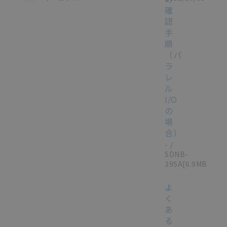
確
認
手
順
（パ
ラ
レ
ル
I/O
の
場
合）
-
/
SDNB-
395A
[6.9MB]
よ
く
あ
る