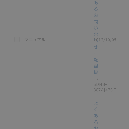
あ
る
お
問
い
合
この資料を選択
マニュアル
2012/10/05
わ
せ
-
配
線
編
-
/
SDNB-
387A
[476.7KB]
よ
く
あ
る
お