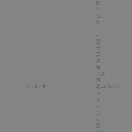
問
い
合
わ
せ
-
通
信
設
定
編
（通
信
この資料を選択
マニュアル
2012/10/05
モ
ジ
ュ
ー
ル
の
設
定・