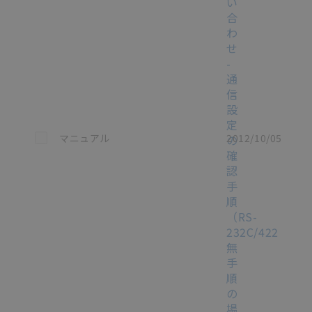
い
合
わ
せ
-
通
信
設
定
この資料を選択
マニュアル
2012/10/05
の
確
認
手
順
（RS-
232C/422
無
手
順
の
場