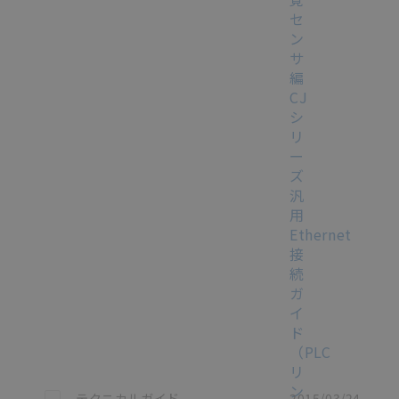
セ
ン
サ
編
CJ
シ
リ
ー
ズ
汎
用
Ethernet
接
続
ガ
イ
ド
（PLC
リ
ン
この資料を選択
テクニカルガイド
2015/03/24