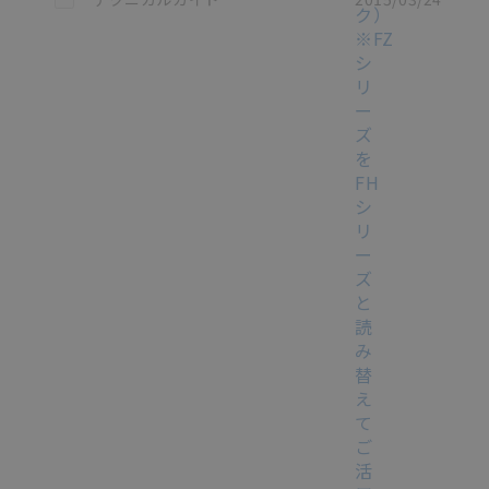
ク）
※FZ
シ
リ
ー
ズ
を
FH
シ
リ
ー
ズ
と
読
み
替
え
て
ご
活