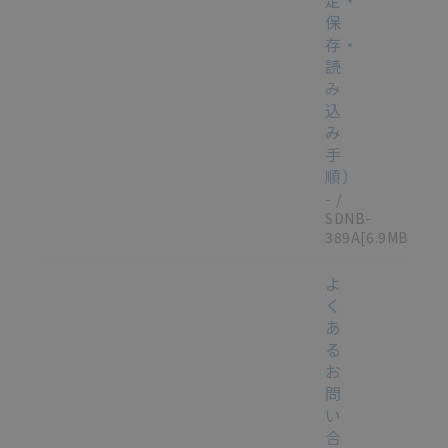
保
存・
読
み
込
み
手
順）
-
/
SDNB-
389A
[6.9MB]
よ
く
あ
る
お
問
い
合