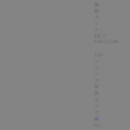
接
続
ガ
イ
ド
/
SBCZ-
840C
[2.5MB]
FZ4
シ
リ
ー
ズ
視
覚
セ
ン
サ
編
NJ