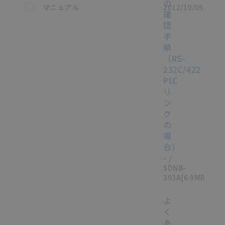
の
この資料を選択
マニュアル
2012/10/05
確
認
手
順
（RS-
232C/422
PLC
リ
ン
ク
の
場
合）
-
/
SDNB-
393A
[6.9MB]
よ
く
あ