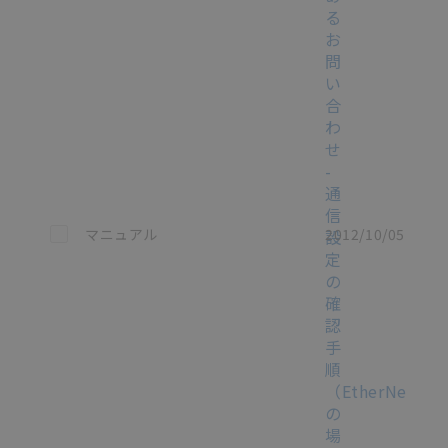
る
お
問
い
合
わ
せ
-
通
信
この資料を選択
マニュアル
2012/10/05
設
定
の
確
認
手
順
（EtherNet/IP
の
場