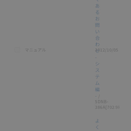
あ
る
お
問
い
合
わ
この資料を選択
マニュアル
2012/10/05
せ
-
シ
ス
テ
ム
編
-
/
SDNB-
386A
[702.9KB]
よ
く