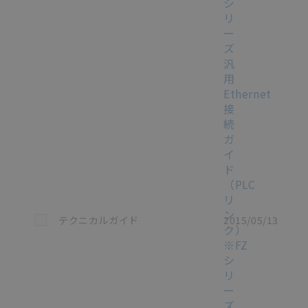
シ
リ
ー
ズ
汎
用
Ethernet
接
続
ガ
イ
ド
（PLC
リ
ン
この資料を選択
テクニカルガイド
2015/05/13
ク）
※FZ
シ
リ
ー
ズ