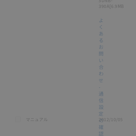
SDNB-
390A
[6.9MB]
よ
く
あ
る
お
問
い
合
わ
せ
-
通
信
設
定
この資料を選択
マニュアル
2012/10/05
の
確
認