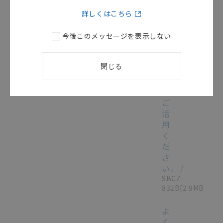
リ
詳しくはこちら
ー
ズ
今後このメッセージを表示しない
と
読
み
閉じる
替
え
て
ご
活
用
く
だ
さ
い。
/
SBCZ-
832B
[2.9MB]
よ
く