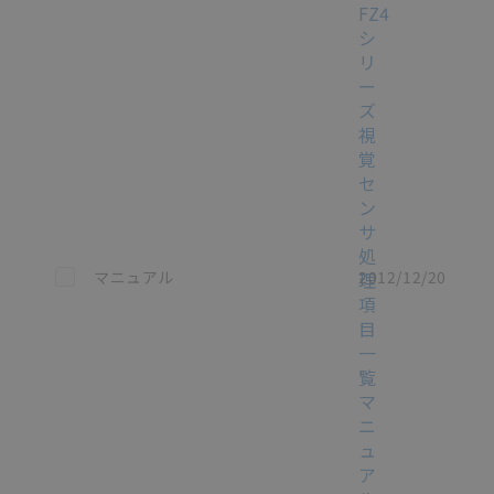
FZ4
シ
リ
ー
ズ
視
覚
セ
ン
サ
処
この資料を選択
マニュアル
2012/12/20
理
項
目
一
覧
マ
ニ
ュ
ア