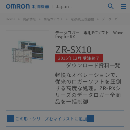
制御機器
Japan
Home
>
商品情報
>
商品カテゴリ
>
電源/周辺機器他
>
データロガー
>
データロガー 専用PCソフト Wave
Inspire RX
ZR-SX10
2015年12月 受注終了
ダウンロード資料一覧
軽快なオペレーションで、
従来のロガーソフトを圧倒
する高度な処理。ZR-RXシ
リーズのデータロガー全商
品を一括制御
この形・シリーズをマイリストに追加