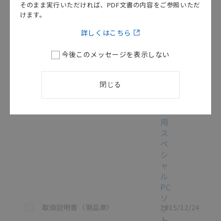
ポ
そのまま実行いただければ、PDF文書の内容をご参照いただ
ー
けます。
タ
詳しくはこちら
ブ
ル
今後このメッセージを表示しない
マ
ル
チ
閉じる
ロ
ガ
ー
用
ス
ペ
シ
ャ
ル
PC
ソ
この資料を選択
取扱説明書（現品票）
2015/12/24
フ
ト