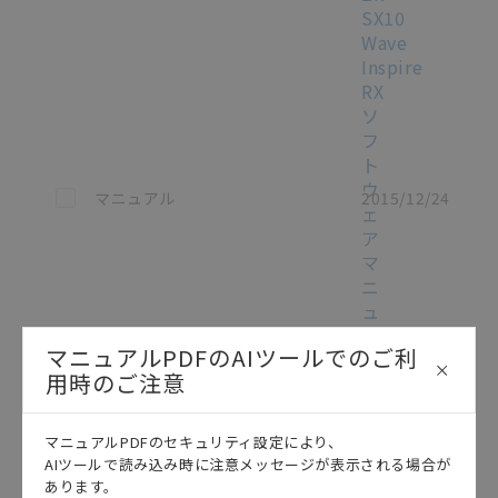
SX10
Wave
Inspire
RX
ソ
フ
ト
ウ
この資料を選択
マニュアル
2015/12/24
ェ
ア
マ
ニ
ュ
ア
マニュアルPDFのAIツールでのご利
ル
/
用時のご注意
SCHE-
749F
[19.2MB]
マニュアルPDFのセキュリティ設定により、
ZR-
AIツールで読み込み時に注意メッセージが表示される場合が
SX10
あります。