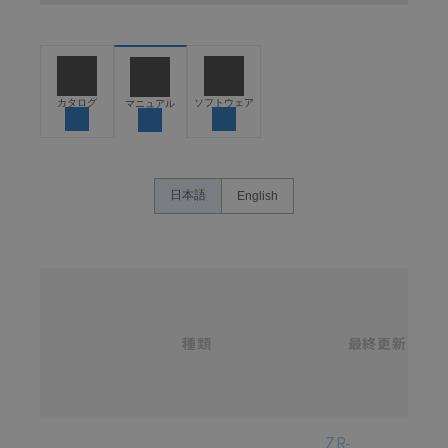
ください。以下の内容をご承諾の上、ご利用ください。
お客様が本製品を人命や財産に重大な危険を及ぼすよ
うな用途に使用される場合には、システム全体として
危険を知らせたり、冗長設計により必要な安全性を確
保できるよう設計されていること、および本製品が全
カタログ
ソフトウェア
マニュアル
体の中で意図した用途に対して適切に配電・設置され
ていることを、必ず事前に確認してください。
カタログ/マニュアルに記載されているアプリケーショ
ン事例は参考用ですので、ご採用に際しては機器・装
日本語
English
置の機能や安全性をご確認のうえご使用ください。・
商品に接続される推奨機器等、現在では入手困難なも
のもそのまま記載しています。・誤字、脱字が含まれ
ている可能性がありますがご容赦ください。
名
称
記載されているサービス内容や連絡先等は作成当時の
/
ものであり、変更・改定させていただいている可能性
カ
種類
タ
最終更新
があります。改めて当サイトの掲載内容をご確認のう
選択
ロ
え、ご用命下さいますようお願いいたします。
グ
番
号
各種マニュアル・テクニカルガイド・取扱説明書のダウンロード
ZR-