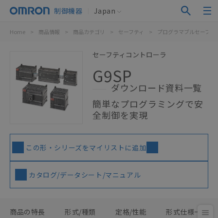
制御機器
Japan
Home
>
商品情報
>
商品カテゴリ
>
セーフティ
>
プログラマブルセーフテ
セーフティコントローラ
G9SP
ダウンロード資料一覧
簡単なプログラミングで安
全制御を実現
この形・シリーズをマイリストに追加
カタログ/データシート/マニュアル
商品の特長
形式/種類
定格/性能
形式仕様一覧