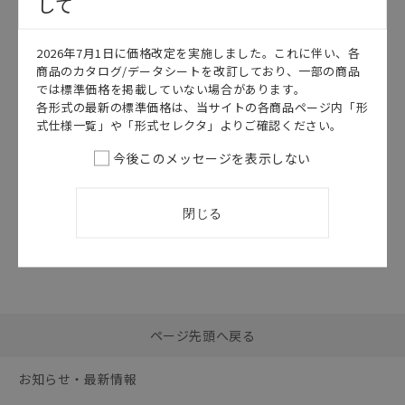
して
このカタログを選択
2026年7月1日に価格改定を実施しました。これに伴い、各
カタログ
日本語
商品のカタログ/データシートを改訂しており、一部の商品
SGFM-053Z
では標準価格を掲載していない場合があります。
G9SPシリーズ
各形式の最新の標準価格は、当サイトの各商品ページ内「形
カタログ
式仕様一覧」や「形式セレクタ」よりご確認ください。
2026/06/01
更新
今後このメッセージを表示しない
閉じる
選択したファイルを一
0
ページ先頭へ戻る
括ダウンロード
選択可能容量：
0.0
MB /
100
MB
お知らせ・最新情報
リセット