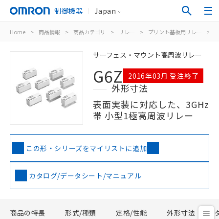
制御機器
Japan
Home
>
商品情報
>
商品カテゴリ
>
リレー
>
プリント基板用リレー
>
サーフェス・マウント高周波リレー
G6Z
2016年03月 受注終了
外形寸法
表面実装に対応した、3GHz
帯 小型1極高周波リレー
この形・シリーズをマイリストに追加
カタログ/データシート/マニュアル
商品の特長
形式/種類
定格/性能
外形寸法