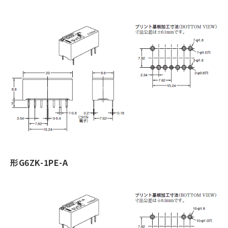
形G6ZK-1PE-A