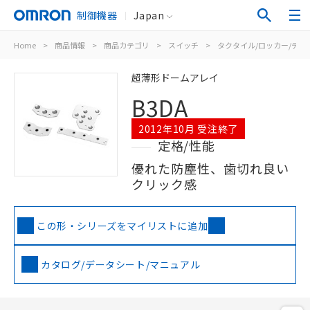
制御機器
Japan
Home
>
商品情報
>
商品カテゴリ
>
スイッチ
>
タクタイル/ロッカー/ディ
超薄形ドームアレイ
B3DA
2012年10月 受注終了
定格/性能
優れた防塵性、歯切れ良い
クリック感
この形・シリーズをマイリストに追加
カタログ/データシート/マニュアル