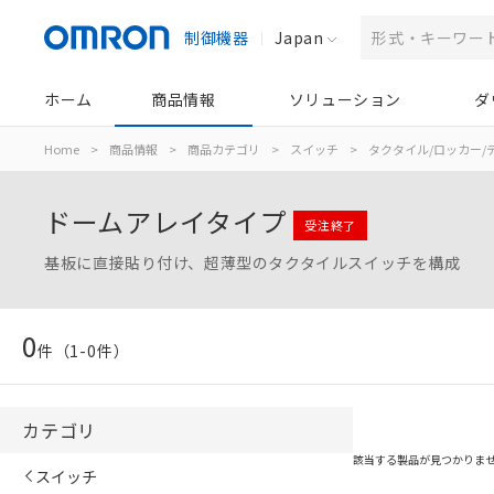
制御機器
Japan
ホーム
商品情報
ソリューション
ダ
Home
>
商品情報
>
商品カテゴリ
>
スイッチ
>
タクタイル/ロッカー/
ドームアレイタイプ
受注終了
基板に直接貼り付け、超薄型のタクタイルスイッチを構成
0
件（
1
-
0
件）
カテゴリ
該当する製品が見つかりま
スイッチ