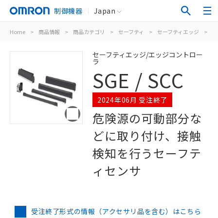
制御機器
Japan
Home
>
商品情報
>
商品カテゴリ
>
セーフティ
>
セーフティエッジ
>
SG
セーフティエッジ/エッジコントロー
ラ
SGE / SCC
2024年06月 受注終了
危険源の可動部分な
どに取り付け、接触
検知を行うセーフテ
ィセンサ
受注終了形式の情報（アクセサリ品を含む）はこちら