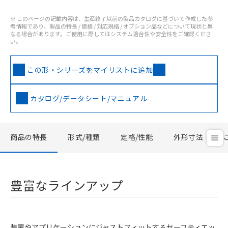
※ このページの記載内容は、生産終了以前の製品カタログに基づいて作成した参
考情報であり、製品の特長 / 価格 / 対応規格 / オプション品などについて現状と異
なる場合があります。ご使用に際してはシステム適合性や安全性をご確認くださ
い。
この形・シリーズをマイリストに追加
カタログ/データシート/マニュアル
商品の特長
形式/種類
定格/性能
外形寸法
豊富なラインアップ
装置やアプリケーションにジャストフィットするセーフティエッ