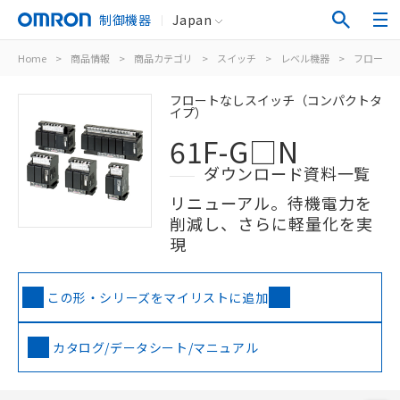
制御機器
Japan
Home
>
商品情報
>
商品カテゴリ
>
スイッチ
>
レベル機器
>
フロート
フロートなしスイッチ（コンパクトタ
イプ）
61F-G□N
ダウンロード資料一覧
リニューアル。待機電力を
削減し、さらに軽量化を実
現
この形・シリーズをマイリストに追加
カタログ/データシート/マニュアル