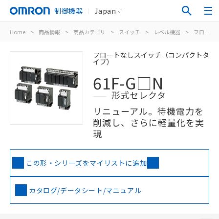
制御機器
Japan
Home
>
商品情報
>
商品カテゴリ
>
スイッチ
>
レベル機器
>
フロート
フロートなしスイッチ（コンパクトタ
イプ）
61F-G□N
形式セレクタ
リニューアル。待機電力を
削減し、さらに軽量化を実
現
この形・シリーズをマイリストに追加
カタログ/データシート/マニュアル