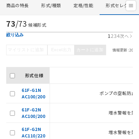
商品の特長
形式/種類
定格/性能
形式セレクタ
73
/
73
候補形式
1
2
3
4
絞り込み
次へ
マイリストに追加
Excel出力
カートに追加
情報更新 :
2026/
形式仕様
61F-G1N
ポンプの空転防止
AC100/200
61F-G2N
増水警報を兼
AC100/200
61F-G2N
増水警報を兼
AC110/220