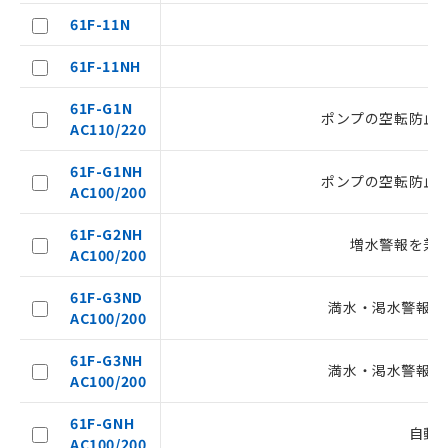
ことをご了承ください。
61F-11N
在庫状況および標準価格照会結果は、
記載している更新日時点での社内デー
61F-11NH
記
タに基づき作成されるものであり、閲
説明
号
覧された時点での実際の在庫および標
61F-G1N
ポンプの空転防止
準価格とは異なる場合があることをご
AC110/220
了承ください。
○
一定数以上の在庫あり
正式な納期状況および標準価格はお客
61F-G1NH
ポンプの空転防止
様のお取引先、またはお客様担当のオ
AC100/200
△
一定数には満たないが在庫あり
ムロン制御機器販売店・当社販売員に
ご相談ください。
61F-G2NH
増水警報を兼
－
在庫なし(最新の在庫状況につ
オムロン制御機器販売店や当社販売拠
AC100/200
いては、お客様のお取引先、ま
点は「
販売ネットワーク
」をご確認
たはお客様担当のオムロン制御
ください。
61F-G3ND
満水・渇水警報を
機器販売店・当社販売員にご確
在庫状況および標準価格結果を当社の
AC100/200
認ください)
事前の承諾なく第三者に漏洩または開
示しないようお願いします。
61F-G3NH
満水・渇水警報を
マイパーツ機能（部品リスト作成サー
空
受注生産機種、また在庫状況の
AC100/200
ビス）をご利用いただくには、I-Web
白
情報を公開していない機種
メンバーズにご登録されている必要が
61F-GNH
自動
あります。
AC100/200