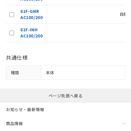
お客様が当ウェブサイト上で当社にご
登録された部品リストについて、当社
61F-GNR
自動
および当社の共同利用者が、当社の製
AC100/200
品・サービスに関するお客様との取
引・商談に必要な範囲で利用すること
61F-INH
をご了承ください。
AC100/200
※当社の共同利用者とは、
"個人情報
の共同利用に関して"
の「1.共同利
用者の範囲」に記載されている法人を
共通仕様
指します。
種類
本体
ページ先頭へ戻る
お知らせ・最新情報
商品情報