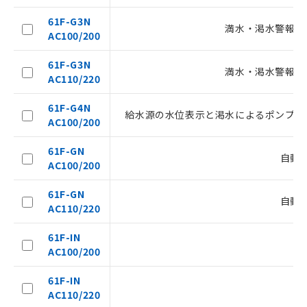
61F-G3N
満水・渇水警報を
AC100/200
61F-G3N
満水・渇水警報を
AC110/220
61F-G4N
給水源の水位表示と渇水によるポンプの
AC100/200
ご利用条件
61F-GN
自動
AC100/200
以下の条件をお読みいただき、同意のうえ
61F-GN
自動
ご利用ください。
AC110/220
本サービスは、当社制御機器事業取扱
61F-IN
商品の当社在庫状況および標準価格
AC100/200
(税抜)を提供させていただくもので
す。
61F-IN
当社制御機器事業取扱商品の中には、
AC110/220
本サービスの対象外となる商品もある