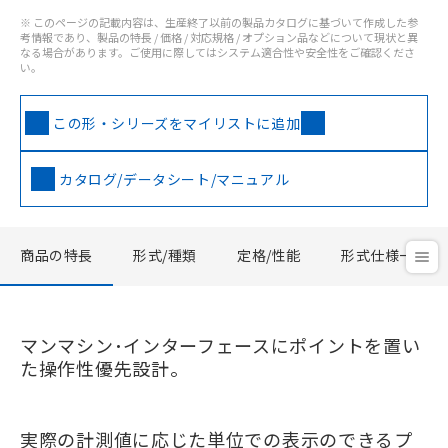
※ このページの記載内容は、生産終了以前の製品カタログに基づいて作成した参
考情報であり、製品の特長 / 価格 / 対応規格 / オプション品などについて現状と異
なる場合があります。ご使用に際してはシステム適合性や安全性をご確認くださ
い。
この形・シリーズをマイリストに追加
カタログ/データシート/マニュアル
商品の特長
形式/種類
定格/性能
形式仕様一覧
マンマシン･インターフェースにポイントを置い
た操作性優先設計。
実際の計測値に応じた単位での表示のできるプ