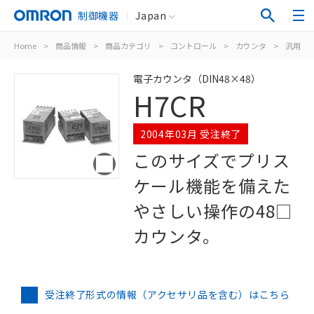
制御機器
Japan
Home
>
商品情報
>
商品カテゴリ
>
コントロール
>
カウンタ
>
汎用電
電子カウンタ（DIN48×48）
H7CR
2004年03月 受注終了
このサイズでプリス
ケール機能を備えた
やさしい操作の48□
カウンタ。
受注終了形式の情報（アクセサリ品を含む）はこちら