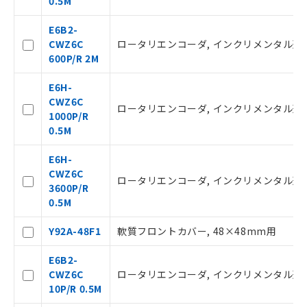
0.5M
様のお取引先、またはお客様担当のオ
ムロン制御機器販売店・当社販売員に
△
一定数には満たないが在庫あり
E6B2-
ご相談ください。
CWZ6C
ロータリエンコーダ, インクリメンタル形, 外径φ
オムロン制御機器販売店や当社販売拠
600P/R 2M
－
在庫なし(最新の在庫状況につ
点は「
販売ネットワーク
」をご確認
いては、お客様のお取引先、ま
ください。
E6H-
たはお客様担当のオムロン制御
在庫状況および標準価格結果を当社の
CWZ6C
機器販売店・当社販売員にご確
ロータリエンコーダ, インクリメンタル形, 外径φ
事前の承諾なく第三者に漏洩または開
1000P/R
認ください)
示しないようお願いします。
0.5M
マイパーツ機能（部品リスト作成サー
空
受注生産機種、また在庫状況の
ビス）をご利用いただくには、I-Web
E6H-
白
情報を公開していない機種
メンバーズにご登録されている必要が
CWZ6C
ロータリエンコーダ, インクリメンタル形, 外径φ
あります。
3600P/R
お客様が当ウェブサイト上で当社にご
0.5M
登録された部品リストについて、当社
および当社の共同利用者が、当社の製
Y92A-48F1
軟質フロントカバー, 48×48mm用
品・サービスに関するお客様との取
引・商談に必要な範囲で利用すること
E6B2-
をご了承ください。
CWZ6C
ロータリエンコーダ, インクリメンタル形, 外径φ
※当社の共同利用者とは、
"個人情報
10P/R 0.5M
の共同利用に関して"
の「1.共同利