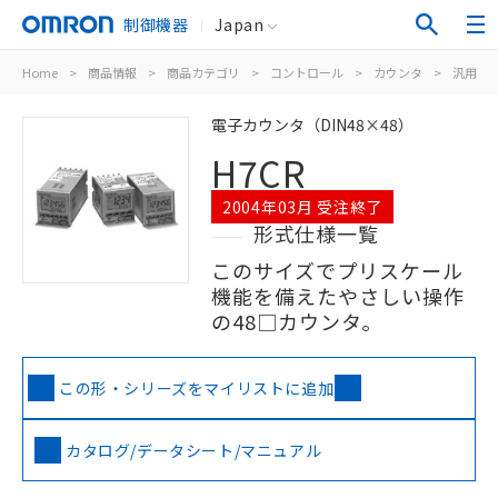
制御機器
Japan
Home
>
商品情報
>
商品カテゴリ
>
コントロール
>
カウンタ
>
汎用電
電子カウンタ（DIN48×48）
H7CR
2004年03月 受注終了
形式仕様一覧
このサイズでプリスケール
機能を備えたやさしい操作
の48□カウンタ。
この形・シリーズをマイリストに追加
カタログ/データシート/マニュアル