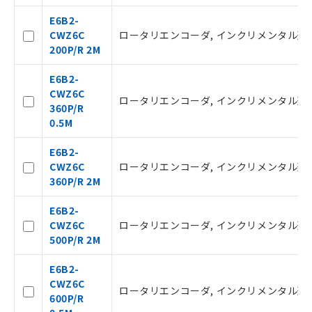
E6B2-
CWZ6C
ロータリエンコーダ, インクリメンタル形, 外径φ
ご利用条件
200P/R 2M
E6B2-
以下の条件をお読みいただき、同意のうえ
CWZ6C
ロータリエンコーダ, インクリメンタル形, 外径φ
ご利用ください。
360P/R
0.5M
本サービスは、当社制御機器事業取扱
商品の当社在庫状況および標準価格(税
E6B2-
抜)を提供させていただくものです。
CWZ6C
ロータリエンコーダ, インクリメンタル形, 外径φ
当社制御機器事業取扱商品の中には、
360P/R 2M
本サービスの対象外となる商品もある
ことをご了承ください。
E6B2-
在庫状況および標準価格照会結果は、
CWZ6C
ロータリエンコーダ, インクリメンタル形, 外径φ
記載している更新日時点での社内デー
500P/R 2M
タに基づき作成されるものであり、閲
記
説明
覧された時点での実際の在庫および標
E6B2-
号
準価格とは異なる場合があることをご
CWZ6C
ロータリエンコーダ, インクリメンタル形, 外径φ
了承ください。
600P/R
○
一定数以上の在庫あり
正式な納期状況および標準価格はお客