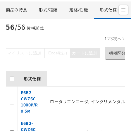
商品の特長
形式/種類
定格/性能
形式仕様一覧
56
/
56
候補形式
1
2
3
次へ
マイリストに追加
Excel出力
カートに追加
形式仕様
E6B2-
CWZ6C
ロータリエンコーダ, インクリメンタル形, 外径φ
1000P/R
0.5M
E6B2-
CWZ6C