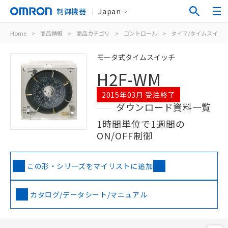
制御機器
Japan
Home
>
商品情報
>
商品カテゴリ
>
コントロール
>
タイマ/タイムスイッ
モータ式タイムスイッチ
H2F-WM
2015年03月 受注終了
ダウンロード資料一覧
1時間単位で1週間の
ON/OFF制御
この形・シリーズをマイリストに追加
カタログ/データシート/マニュアル