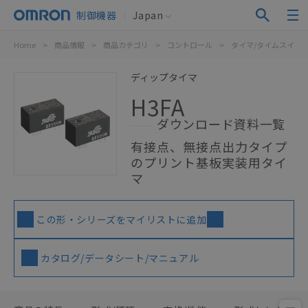
制御機器
Japan
Home
>
商品情報
>
商品カテゴリ
>
コントロール
>
タイマ/タイムスイッ
ディップタイマ
H3FA
ダウンロード資料一覧
有接点、無接点出力タイプ
のプリント基板実装用タイ
マ
この形・シリーズをマイリストに追加
カタログ/データシート/マニュアル