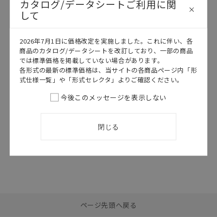
カタログ/データシートご利用に関
して
このカタログを選択
このカタログを選択
カタログ
日本語
カタログ
日本語
2026年7月1日に価格改定を実施しました。これに伴い、各
H3FA
H3FA
商品のカタログ/データシートを改訂しており、一部の商品
では標準価格を掲載していない場合があります。
H3FA データシ
予防保全のため
ート
の推奨交換時期
各形式の最新の標準価格は、当サイトの各商品ページ内「形
と定期的な交換
式仕様一覧」や「形式セレクタ」よりご確認ください。
2026/07/01
更新
のお奨め
今後このメッセージを表示しない
2018/03/12
更新
閉じる
選択したファイルを一
0
ページ先頭へ戻る
括ダウンロード