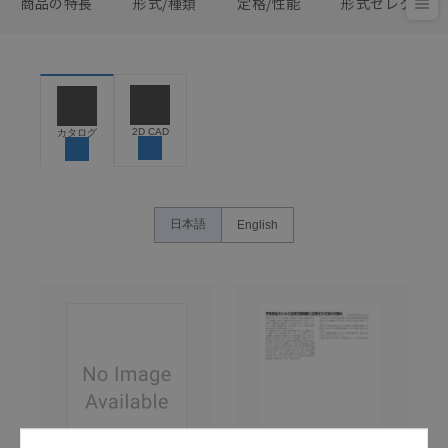
商品の特長
形式/種類
定格/性能
形式セレクタ
2D CAD
カタログ
日本語
English