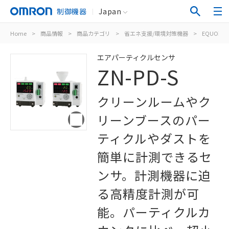
制御機器
Japan
Home
>
商品情報
>
商品カテゴリ
>
省エネ支援/環境対策機器
>
EQUO環
エアパーティクルセンサ
ZN-PD-S
クリーンルームやク
リーンブースのパー
ティクルやダストを
簡単に計測できるセ
ンサ。計測機器に迫
る高精度計測が可
能。パーティクルカ