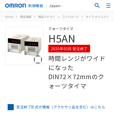
制御機器
Japan
Home
>
商品情報
>
商品カテゴリ
>
コントロール
>
タイマ/タイムスイッ
クォーツタイマ
H5AN
2025年03月 受注終了
時間レンジがワイド
になった
DIN72×72mmのク
ォーツタイマ
受注終了形式の情報（アクセサリ品を含む）はこちら