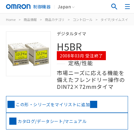
制御機器
Japan
Home
>
商品情報
>
商品カテゴリ
>
コントロール
>
タイマ/タイムスイッ
デジタルタイマ
H5BR
2008年03月 受注終了
定格/性能
市場ニーズに応える機能を
備えたフレンドリー操作の
DIN72×72mmタイマ
この形・シリーズをマイリストに追加
カタログ/データシート/マニュアル