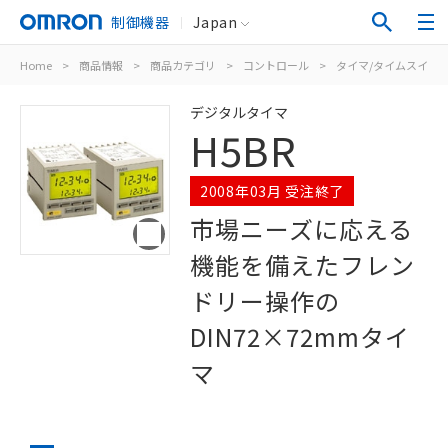
制御機器
Japan
Home
>
商品情報
>
商品カテゴリ
>
コントロール
>
タイマ/タイムスイッ
デジタルタイマ
H5BR
2008年03月 受注終了
市場ニーズに応える
機能を備えたフレン
ドリー操作の
DIN72×72mmタイ
マ