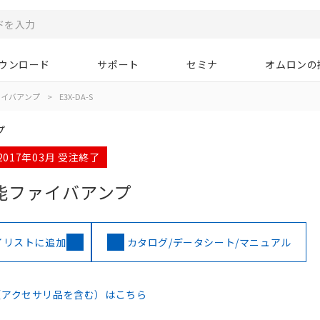
ウンロード
サポート
セミナ
オムロンの
ァイバアンプ
>
E3X-DA-S
プ
2017年03月 受注終了
能ファイバアンプ
イリストに追加
カタログ/データシート/マニュアル
（アクセサリ品を含む）はこちら