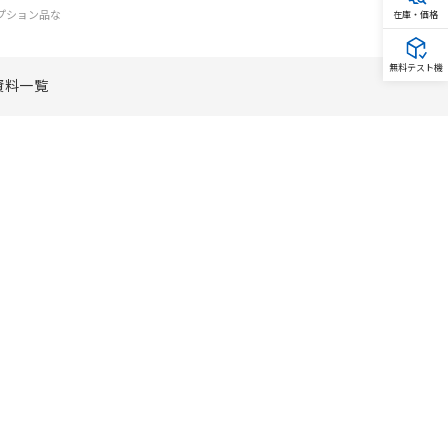
オプション品な
在庫・価格
無料テスト機
資料一覧