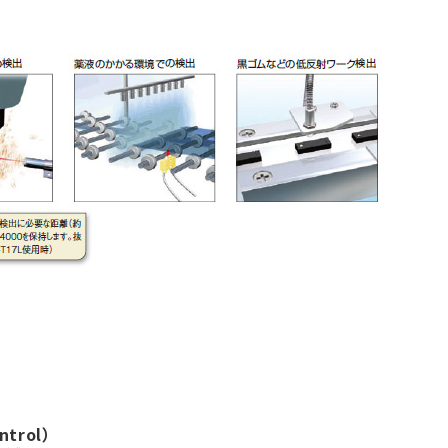
ntrol）