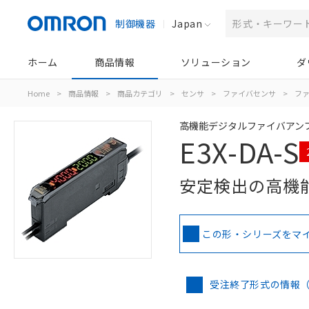
制御機器
Japan
ホーム
商品情報
ソリューション
ダ
Home
>
商品情報
>
商品カテゴリ
>
センサ
>
ファイバセンサ
>
フ
高機能デジタルファイバアン
E3X-DA-S
安定検出の高機
この形・シリーズをマ
受注終了形式の情報