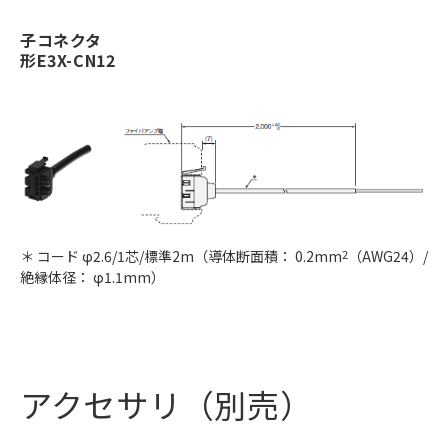
子コネクタ
形E3X-CN12
＊ コード φ2.6/1芯/標準2m（導体断面積： 0.2mm
2
（AWG24）/
絶縁体径： φ1.1mm）
アクセサリ（別売）