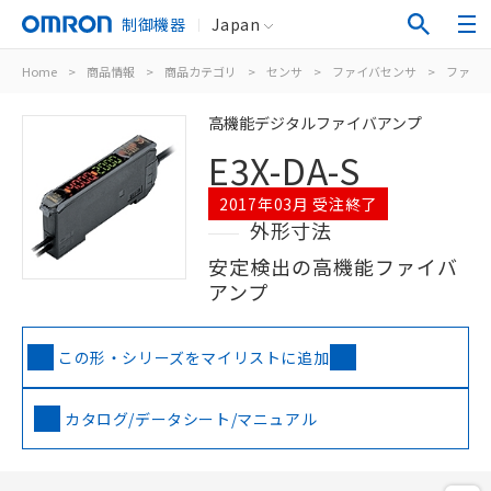
制御機器
Japan
Home
>
商品情報
>
商品カテゴリ
>
センサ
>
ファイバセンサ
>
ファイ
高機能デジタルファイバアンプ
E3X-DA-S
2017年03月 受注終了
外形寸法
安定検出の高機能ファイバ
アンプ
この形・シリーズをマイリストに追加
カタログ/データシート/マニュアル