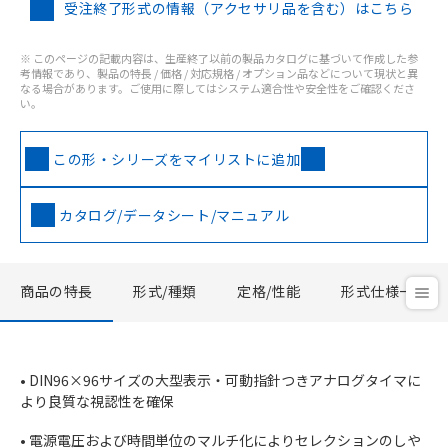
受注終了形式の情報（アクセサリ品を含む）はこちら
※ このページの記載内容は、生産終了以前の製品カタログに基づいて作成した参
考情報であり、製品の特長 / 価格 / 対応規格 / オプション品などについて現状と異
なる場合があります。ご使用に際してはシステム適合性や安全性をご確認くださ
い。
この形・シリーズをマイリストに追加
カタログ/データシート/マニュアル
商品の特長
形式/種類
定格/性能
形式仕様一覧
• DIN96×96サイズの大型表示・可動指針つきアナログタイマに
より良質な視認性を確保
• 電源電圧および時間単位のマルチ化によりセレクションのしや