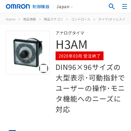
制御機器
Japan
Home
>
商品情報
>
商品カテゴリ
>
コントロール
>
タイマ/タイムスイッ
アナログタイマ
H3AM
2020年03月 受注終了
DIN96×96サイズの
大型表示･可動指針で
ユーザーの操作･モニ
タ機能へのニーズに
対応