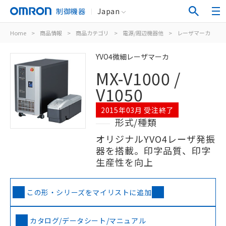
制御機器
Japan
Home
>
商品情報
>
商品カテゴリ
>
電源/周辺機器他
>
レーザマーカ
>
M
YVO4微細レーザマーカ
MX-V1000 /
V1050
2015年03月 受注終了
形式/種類
オリジナルYVO4レーザ発振
器を搭載。印字品質、印字
生産性を向上
この形・シリーズをマイリストに追加
カタログ/データシート/マニュアル