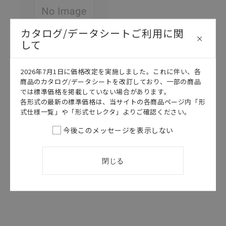
カタログ/データシートご利用に関
して
このカタログを選択
2026年7月1日に価格改定を実施しました。これに伴い、各
商品のカタログ/データシートを改訂しており、一部の商品
カタログ
日本語
では標準価格を掲載していない場合があります。
SCEB-044E
各形式の最新の標準価格は、当サイトの各商品ページ内「形
E32-
式仕様一覧」や「形式セレクタ」よりご確認ください。
L11FP/L1□FS,
E3X-
今後このメッセージを表示しない
DA□□TG-S カ
タログ
閉じる
2026/07/01
更新