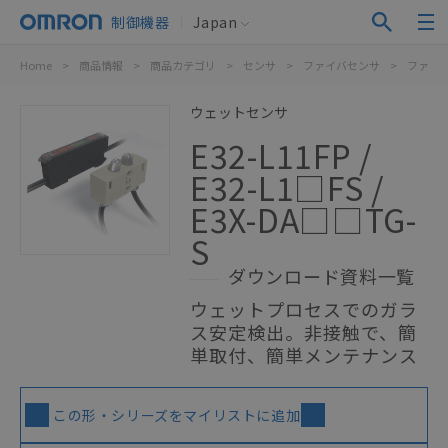
制御機器
Japan
Home
>
商品情報
>
商品カテゴリ
>
センサ
>
ファイバセンサ
>
ファイ
ウェットセンサ
E32-L11FP /
E32-L1□FS /
E3X-DA□□TG-
S
ダウンロード資料一覧
ウェットプロセスでのガラ
ス安定検出。非接触で、簡
単取付、簡単メンテナンス
この形・シリーズをマイリストに追加