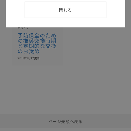
このカタログを選択
閉じる
カタログ
日本語
H3YN
予防保全のため
の推奨交換時期
と定期的な交換
のお奨め
2018/03/12
更新
選択したファイルを一
0
ページ先頭へ戻る
括ダウンロード
選択可能容量：
0.0
MB /
100
MB