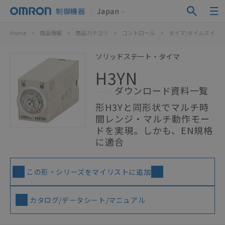
制御機器
Japan
Home
>
商品情報
>
商品カテゴリ
>
コントロール
>
タイマ/タイムスイッ
ソリッドステート・タイマ
H3YN
ダウンロード資料一覧
形H3Yと同形状でマルチ時
間レンジ・マルチ動作モー
ドを実現。しかも、EN規格
に適合
この形・シリーズをマイリストに追加
カタログ/データシート/マニュアル