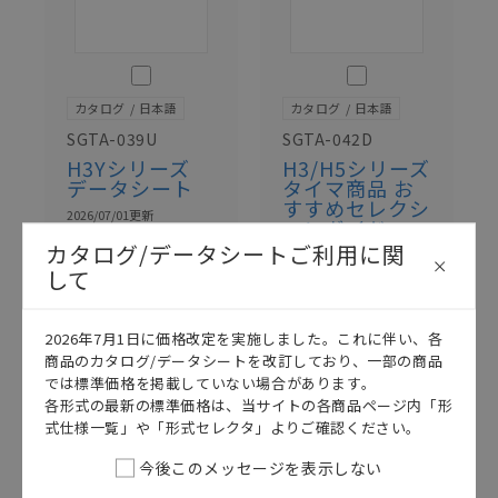
このカタログを選択
このカタログを選択
カタログ
日本語
カタログ
日本語
SGTA-039U
SGTA-042D
H3Yシリーズ
H3/H5シリーズ
データシート
タイマ商品 お
すすめセレクシ
2026/07/01
更新
ョンガイド
カタログ/データシートご利用に関
2026/07/01
更新
して
2026年7月1日に価格改定を実施しました。これに伴い、各
商品のカタログ/データシートを改訂しており、一部の商品
では標準価格を掲載していない場合があります。
各形式の最新の標準価格は、当サイトの各商品ページ内「形
式仕様一覧」や「形式セレクタ」よりご確認ください。
今後このメッセージを表示しない