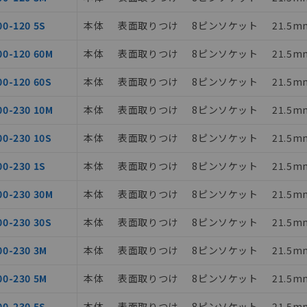
00-120 5S
本体
表面取りつけ
8ピンソケット
21.5m
00-120 60M
本体
表面取りつけ
8ピンソケット
21.5m
00-120 60S
本体
表面取りつけ
8ピンソケット
21.5m
00-230 10M
本体
表面取りつけ
8ピンソケット
21.5m
00-230 10S
本体
表面取りつけ
8ピンソケット
21.5m
みいただき、同意のうえご利用ください。
00-230 1S
本体
表面取りつけ
8ピンソケット
21.5m
、当社制御機器事業取扱商品の当社在庫状況および標準価格(税抜)
00-230 30M
本体
表面取りつけ
8ピンソケット
21.5m
事業取扱商品の中には、本サービスの対象外となる商品もあること
00-230 30S
本体
表面取りつけ
8ピンソケット
21.5m
び標準価格照会結果は、記載している更新日時点での社内データに
覧された時点での実際の在庫および標準価格とは異なる場合がある
00-230 3M
本体
表面取りつけ
8ピンソケット
21.5m
上の在庫あり
況および標準価格はお客様のお取引先、またはお客様担当のオムロ
00-230 5M
本体
表面取りつけ
8ピンソケット
21.5m
ご相談ください。
は満たないが在庫あり
機器販売店や当社販売拠点は「
販売ネットワーク
」をご確認くだ
00-230 5S
本体
表面取りつけ
8ピンソケット
21.5m