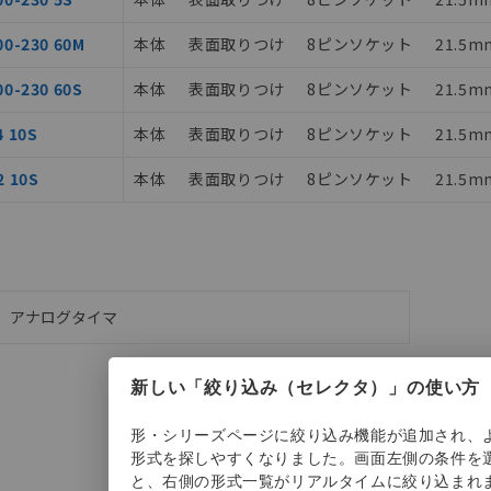
び標準価格結果を当社の事前の承諾なく第三者に漏洩または開示し
(最新の在庫状況については、お客様のお取引先、またはお客様担当
店・当社販売員にご確認ください)
00-230 60M
本体
表面取りつけ
8ピンソケット
21.5m
能（部品リスト作成サービス）をご利用いただくには、I-Webメン
あります。
00-230 60S
本体
表面取りつけ
8ピンソケット
21.5m
機種、また在庫状況の情報を公開していない機種
ェブサイト上で当社にご登録された部品リストについて、当社およ
品・サービスに関するお客様との取引・商談に必要な範囲で利用す
4 10S
本体
表面取りつけ
8ピンソケット
21.5m
利用者とは、
"個人情報の共同利用に関して"
の「1.共同利用者の
2 10S
本体
表面取りつけ
8ピンソケット
21.5m
します。
アナログタイマ
アナログタイマ
新しい「絞り込み（セレクタ）」の使い方