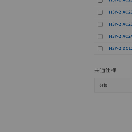
在庫状況およ
－
在庫なし
す。
機器販売
H3Y-2 AC2
マイパーツ機
ている必要が
H3Y-2 AC2
空
受注生産
お客様が当ウ
白
が、当社の製
H3Y-2 AC2
さい。
※当社の共同
H3Y-2 DC1
いる法人を指
共通仕様
分類
分類