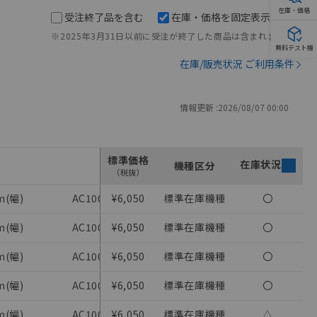
在庫・価格
受注終了品を含む
在庫・価格を固定表示
※2025年3月31日以前に受注が終了した商品は含まれません。
無料テスト機
在庫/販売状況 ご利用条件
情報更新 :
2026/08/07 00:00
標準価格
在庫状況
電源電圧
機種区分
制御出力
（税抜）
m(幅)
AC100～120V 50/60 Hz(AC)
¥6,050
標準在庫機種
限時リレー 2
〇
m(幅)
AC100～120V 50/60 Hz(AC)
¥6,050
標準在庫機種
限時リレー 2
〇
m(幅)
AC100～120V 50/60 Hz(AC)
¥6,050
標準在庫機種
限時リレー 2
〇
m(幅)
AC100～120V 50/60 Hz(AC)
¥6,050
標準在庫機種
限時リレー 2
〇
m(幅)
AC100～120V 50/60 Hz(AC)
¥6,050
標準在庫機種
限時リレー 2
△