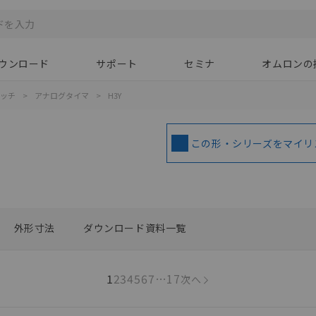
ウンロード
サポート
セミナ
オムロンの
イッチ
>
アナログタイマ
>
H3Y
この形・シリーズをマイリ
外形寸法
ダウンロード資料一覧
1
2
3
4
5
6
7
…
17
次へ