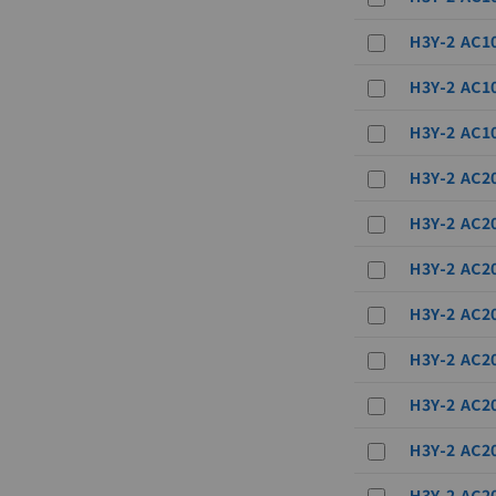
H3Y-2 AC1
H3Y-2 AC1
H3Y-2 AC1
H3Y-2 AC2
ご利用条件
H3Y-2 AC2
以下の条件をお読
H3Y-2 AC2
本サービスは
H3Y-2 AC2
くものです。
記
説明
当社制御機器
号
H3Y-2 AC2
在庫状況およ
のであり、閲
H3Y-2 AC2
○
一定数以
い。
正式な納期状
H3Y-2 AC2
当社販売員に
△
一定数に
オムロン制御
H3Y-2 AC2