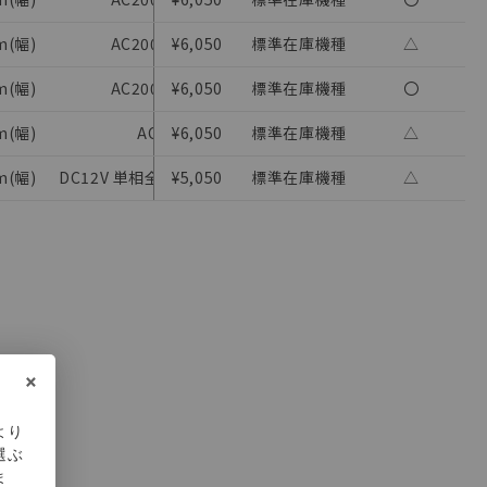
ないようお願いしま
のオムロン制御
m(幅)
AC200～230V 50/60 Hz(AC)
¥6,050
標準在庫機種
限時リレー 2
△
バーズにご登録され
m(幅)
AC200～230V 50/60 Hz(AC)
¥6,050
標準在庫機種
限時リレー 2
〇
び当社の共同利用者
ることをご了承くだ
m(幅)
AC24V 50/60 Hz(AC)
¥6,050
標準在庫機種
限時リレー 2
△
範囲」に記載されて
m(幅)
DC12V 単相全波整流電源まで使用可能(DC)
¥5,050
標準在庫機種
限時リレー 2
△
×