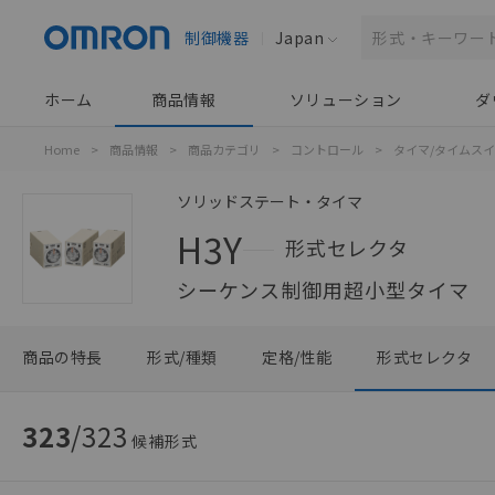
制御機器
Japan
ホーム
商品情報
ソリューション
ダ
Home
>
商品情報
>
商品カテゴリ
>
コントロール
>
タイマ/タイムス
ソリッドステート・タイマ
H3Y
形式セレクタ
シーケンス制御用超小型タイマ
商品の特長
形式/種類
定格/性能
形式セレクタ
323
/
323
候補形式