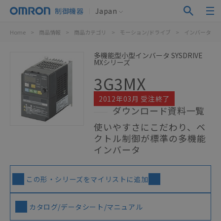
制御機器
Japan
Home
>
商品情報
>
商品カテゴリ
>
モーション/ドライブ
>
インバータ
>
多機能型小型インバータ SYSDRIVE
MXシリーズ
3G3MX
2012年03月 受注終了
ダウンロード資料一覧
使いやすさにこだわり、ベ
クトル制御が標準の多機能
インバータ
この形・シリーズをマイリストに追加
カタログ/データシート/マニュアル