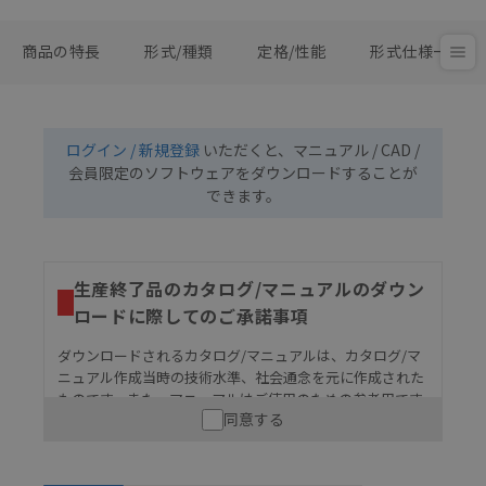
商品の特長
形式/種類
定格/性能
形式仕様一覧
ログイン / 新規登録
いただくと、マニュアル / CAD /
会員限定のソフトウェアをダウンロードすることが
できます。
生産終了品のカタログ/マニュアルのダウン
ロードに際してのご承諾事項
ダウンロードされるカタログ/マニュアルは、カタログ/マ
ニュアル作成当時の技術水準、社会通念を元に作成された
ものです。また、マニュアルはご使用のための参考用です
同意する
ので、ご使用にあたっての安全性については十分にご配慮
ください。以下の内容をご承諾の上、ご利用ください。
お客様が本製品を人命や財産に重大な危険を及ぼすよ