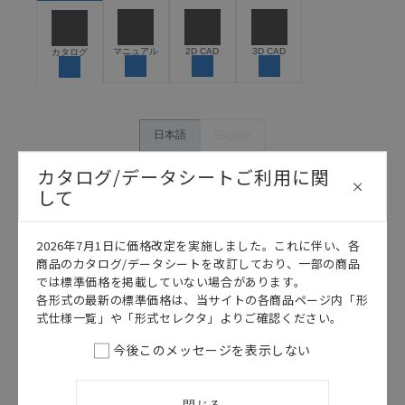
うな用途に使用される場合には、システム全体として
危険を知らせたり、冗長設計により必要な安全性を確
保できるよう設計されていること、および本製品が全
マニュアル
2D CAD
3D CAD
カタログ
体の中で意図した用途に対して適切に配電・設置され
ていることを、必ず事前に確認してください。
カタログ/マニュアルに記載されているアプリケーショ
ン事例は参考用ですので、ご採用に際しては機器・装
日本語
English
置の機能や安全性をご確認のうえご使用ください。・
商品に接続される推奨機器等、現在では入手困難なも
カタログ/データシートご利用に関
のもそのまま記載しています。・誤字、脱字が含まれ
して
ている可能性がありますがご容赦ください。
記載されているサービス内容や連絡先等は作成当時の
2026年7月1日に価格改定を実施しました。これに伴い、各
ものであり、変更・改定させていただいている可能性
商品のカタログ/データシートを改訂しており、一部の商品
があります。改めて当サイトの掲載内容をご確認のう
では標準価格を掲載していない場合があります。
え、ご用命下さいますようお願いいたします。
各形式の最新の標準価格は、当サイトの各商品ページ内「形
式仕様一覧」や「形式セレクタ」よりご確認ください。
今後このメッセージを表示しない
このカタログを選択
カタログ
日本語
閉じる