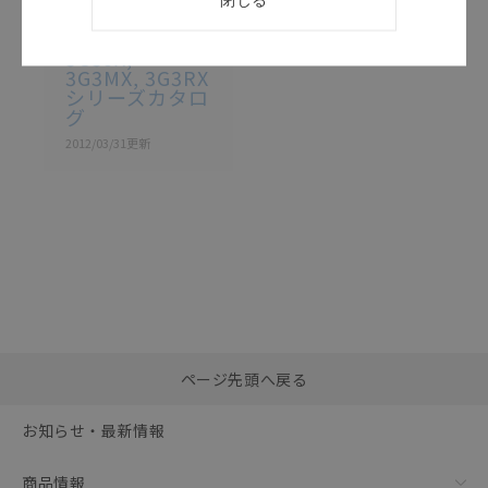
SBCE-048K
3G3JX,
3G3MX, 3G3RX
シリーズカタロ
グ
2012/03/31
更新
選択したファイルを一
0
ページ先頭へ戻る
括ダウンロード
選択可能容量：
0.0
MB /
100
MB
お知らせ・最新情報
リセット
商品情報