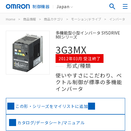
制御機器
Japan
Home
>
商品情報
>
商品カテゴリ
>
モーション/ドライブ
>
インバータ
>
多機能型小型インバータ SYSDRIVE
MXシリーズ
3G3MX
2012年03月 受注終了
形式/種類
使いやすさにこだわり、ベ
クトル制御が標準の多機能
インバータ
この形・シリーズをマイリストに追加
カタログ/データシート/マニュアル