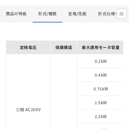
商品の特長
形式/種類
定格/性能
形式仕様一覧
定格電圧
保護構造
最大適用モータ容量
0.2kW
0.4kW
0.75kW
1.5kW
三相 AC200V
2.2kW