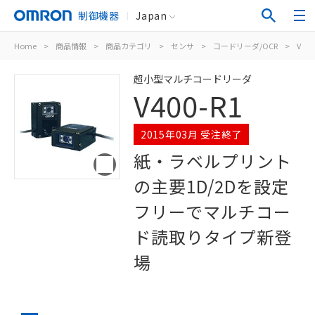
制御機器
Japan
Home
>
商品情報
>
商品カテゴリ
>
センサ
>
コードリーダ/OCR
>
V400
超小型マルチコードリーダ
V400-R1
2015年03月 受注終了
紙・ラベルプリント
の主要1D/2Dを設定
フリーでマルチコー
ド読取りタイプ新登
場