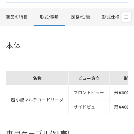
商品の特長
形式/種類
定格/性能
形式仕様一覧
本体
名称
ビュー方向
形式
フロントビュー
形V400-R
超小型マルチコードリーダ
サイドビュー
形V400-R
専用ケーブル(別売)