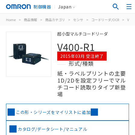
制御機器
Japan
Home
>
商品情報
>
商品カテゴリ
>
センサ
>
コードリーダ/OCR
>
V400
超小型マルチコードリーダ
V400-R1
2015年03月 受注終了
形式/種類
紙・ラベルプリントの主要
1D/2Dを設定フリーでマル
チコード読取りタイプ新登
場
この形・シリーズをマイリストに追加
カタログ/データシート/マニュアル