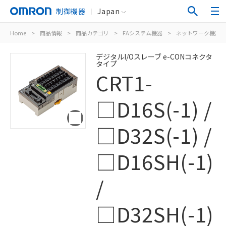
制御機器
Japan
Home
>
商品情報
>
商品カテゴリ
>
FAシステム機器
>
ネットワーク機器
デジタルI/Oスレーブ e-CONコネクタ
タイプ
CRT1-
□D16S(-1) /
□D32S(-1) /
□D16SH(-1)
/
□D32SH(-1)