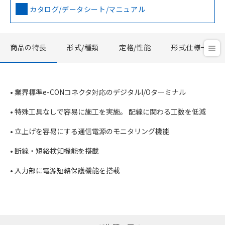
カタログ/データシート/マニュアル
商品の特長
形式/種類
定格/性能
形式仕様一覧
• 業界標準e-CONコネクタ対応のデジタルI/Oターミナル
• 特殊工具なしで容易に施工を実施。 配線に関わる工数を低減
• 立上げを容易にする通信電源のモニタリング機能
• 断線・短絡検知機能を搭載
• 入力部に電源短絡保護機能を搭載