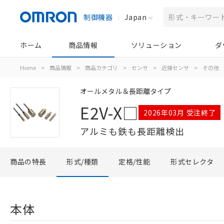
制御機器
Japan
ホーム
商品情報
ソリューション
ダ
Home
>
商品情報
>
商品カテゴリ
>
センサ
>
近接センサ
>
その他
オールメタル＆長距離タイプ
E2V-X□
2026年03月 受注終了
アルミも鉄も長距離検出
商品の特長
形式/種類
定格/性能
形式セレクタ
本体