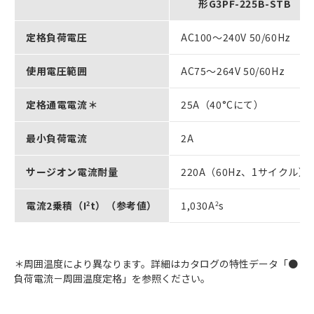
形G3PF-225B-STB
定格負荷電圧
AC100～240V 50/60Hz
使用電圧範囲
AC75～264V 50/60Hz
定格通電電流＊
25A（40°Cにて）
最小負荷電流
2A
サージオン電流耐量
220A（60Hz、1サイクル）
電流2乗積（I
2
t）（参考値）
1,030A
2
s
＊周囲温度により異なります。詳細はカタログの特性データ「●
負荷電流－周囲温度定格」を参照ください。