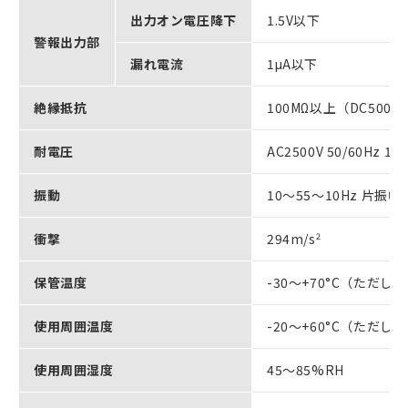
出力オン電圧降下
1.5V以下
警報出力部
漏れ電流
1μA以下
絶縁抵抗
100MΩ以上（DC500
耐電圧
AC2500V 50/60Hz 1m
振動
10～55～10Hz 片振幅
衝撃
294m/s
2
保管温度
-30～+70°C（ただ
使用周囲温度
-20～+60°C（ただ
使用周囲湿度
45～85%RH