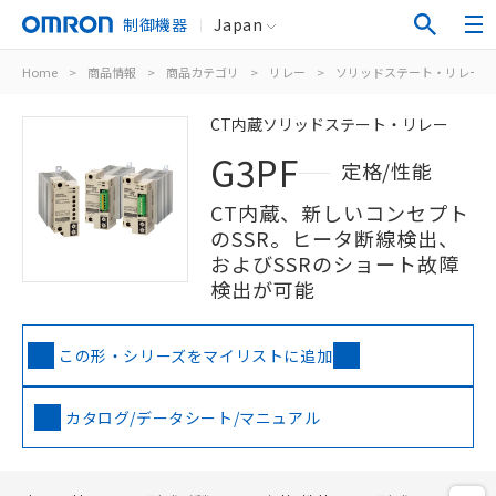
制御機器
Japan
Home
>
商品情報
>
商品カテゴリ
>
リレー
>
ソリッドステート・リレー
CT内蔵ソリッドステート・リレー
G3PF
定格/性能
CT内蔵、新しいコンセプト
のSSR。ヒータ断線検出、
およびSSRのショート故障
検出が可能
この形・シリーズをマイリストに追加
カタログ/データシート/マニュアル