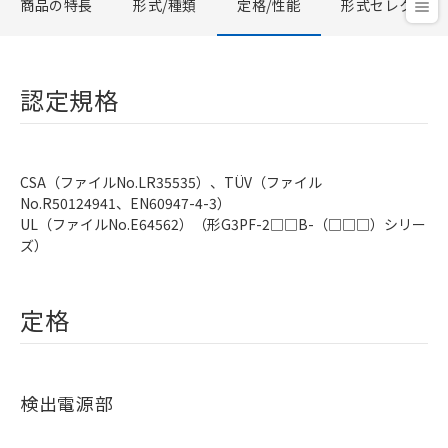
商品の特長
形式/種類
定格/性能
形式セレクタ
認定規格
CSA（ファイルNo.LR35535）、TÜV（ファイル
No.R50124941、EN60947-4-3）
UL（ファイルNo.E64562）（形G3PF-2□□B-（□□□）シリー
ズ）
定格
検出電源部