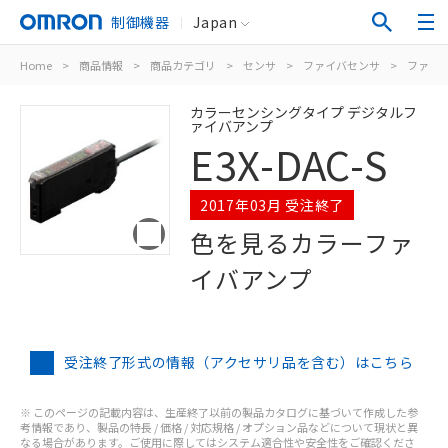
制御機器
Japan
Home
>
商品情報
>
商品カテゴリ
>
センサ
>
ファイバセンサ
>
ファイ
カラーセンシングタイプ デジタルフ
ァイバアンプ
E3X-DAC-S
2017年03月 受注終了
色を見るカラーファ
イバアンプ
受注終了形式の情報（アクセサリ品を含む）はこちら
※ このページの記載内容は、生産終了以前の製品カタログに基づいて作成した参
考情報であり、製品の特長 / 価格 / 対応規格 / オプション品などについて現状と異
なる場合があります。ご使用に際してはシステム適合性や安全性をご確認くださ