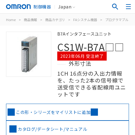
制御機器
Japan
Home
>
商品情報
>
商品カテゴリ
>
FAシステム機器
>
プログラマブルコン
B7Aインタフェースユニット
CS1W-B7A□□
2023年06月 受注終了
外形寸法
1CH 16点分の入出力情報
を、たった2本の信号線で
送受信できる省配線用ユニ
ットです
この形・シリーズをマイリストに追加
カタログ/データシート/マニュアル