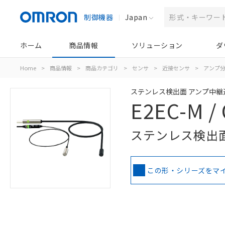
制御機器
Japan
ホーム
商品情報
ソリューション
ダ
Home
>
商品情報
>
商品カテゴリ
>
センサ
>
近接センサ
>
アンプ分
ステンレス検出面 アンプ中継
E2EC-M /
ステンレス検出
この形・シリーズをマ