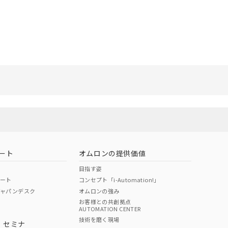
ート
オムロンの提供価値
目指す姿
ポート
コンセプト「i-Automation!」
ジャパンデスク
オムロンの強み
お客様との共創拠点
AUTOMATION CENTER
技術を磨く現場
・セミナ