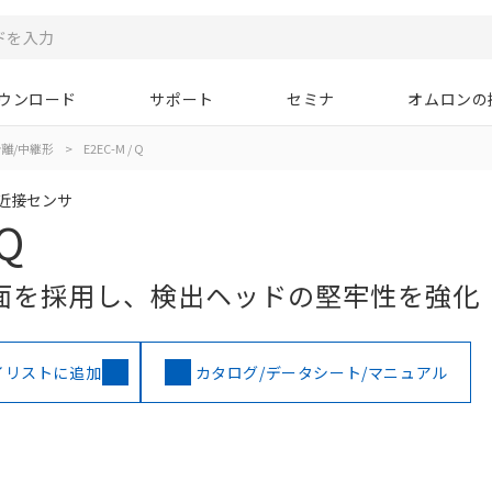
ウンロード
サポート
セミナ
オムロンの
離/中継形
>
E2EC-M / Q
近接センサ
 Q
面を採用し、検出ヘッドの堅牢性を強化
イリストに追加
カタログ/データシート/マニュアル