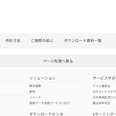
外形寸法
ご使用の前に
ダウンロード資料一覧
ページ先頭へ戻る
ソリューション
サービスサポ
解決提案
テスト機貸出
事例
ロボティクスサ
イベント
日本語相談窓口
現場データ活用サービスi-BELT
輸出該非判定
ダウンロードセンタ
eラーニング