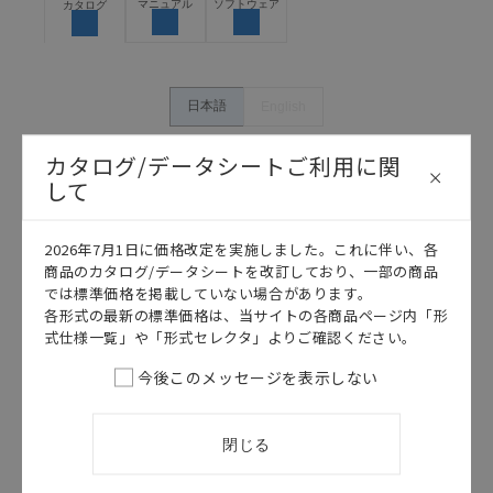
保できるよう設計されていること、および本製品が全
マニュアル
ソフトウェア
カタログ
体の中で意図した用途に対して適切に配電・設置され
ていることを、必ず事前に確認してください。
カタログ/マニュアルに記載されているアプリケーショ
ン事例は参考用ですので、ご採用に際しては機器・装
日本語
English
置の機能や安全性をご確認のうえご使用ください。・
商品に接続される推奨機器等、現在では入手困難なも
カタログ/データシートご利用に関
のもそのまま記載しています。・誤字、脱字が含まれ
して
ている可能性がありますがご容赦ください。
記載されているサービス内容や連絡先等は作成当時の
ものであり、変更・改定させていただいている可能性
2026年7月1日に価格改定を実施しました。これに伴い、各
があります。改めて当サイトの掲載内容をご確認のう
商品のカタログ/データシートを改訂しており、一部の商品
え、ご用命下さいますようお願いいたします。
では標準価格を掲載していない場合があります。
各形式の最新の標準価格は、当サイトの各商品ページ内「形
式仕様一覧」や「形式セレクタ」よりご確認ください。
今後このメッセージを表示しない
このカタログを選択
カタログ
日本語
閉じる
SCHE-054B
ZGシリーズ カ