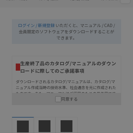
ログイン / 新規登録
いただくと、マニュアル / CAD /
会員限定のソフトウェアをダウンロードすることが
できます。
生産終了品のカタログ/マニュアルのダウン
ロードに際してのご承諾事項
ダウンロードされるカタログ/マニュアルは、カタログ/マ
ニュアル作成当時の技術水準、社会通念を元に作成された
ものです。また、マニュアルはご使用のための参考用です
同意する
ので、ご使用にあたっての安全性については十分にご配慮
ください。以下の内容をご承諾の上、ご利用ください。
お客様が本製品を人命や財産に重大な危険を及ぼすよ
うな用途に使用される場合には、システム全体として
危険を知らせたり、冗長設計により必要な安全性を確