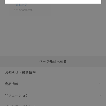
タログ
2010/06/30
更新
選択したファイルを一
0
ページ先頭へ戻る
括ダウンロード
選択可能容量：
0.0
MB /
100
MB
お知らせ・最新情報
リセット
商品情報
ソリューション