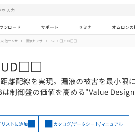
ウンロード
サポート
セミナ
オムロンの
その他センサ
>
漏液センサ
>
K7L-U□ / UD□□
/ UD□□
の長距離配線を実現。漏液の被害を最小限
Bは制御盤の価値を高める"Value Design 
イリストに追加
カタログ/データシート/マニュアル