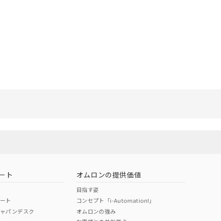
ート
オムロンの提供価値
目指す姿
ポート
コンセプト「i-Automation!」
ジャパンデスク
オムロンの強み