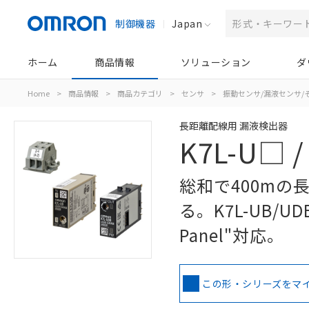
制御機器
Japan
ホーム
商品情報
ソリューション
ダ
Home
>
商品情報
>
商品カテゴリ
>
センサ
>
振動センサ/漏液センサ/
長距離配線用 漏液検出器
K7L-U□ 
総和で400m
る。K7L-UB/UD
Panel"対応。
この形・シリーズをマ