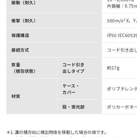
振動（耐久）
片振幅：0.75
衝撃（耐久）
500m/s
2
X、Y
保護構造
IP50 IEC605
接続方式
コード引き出し
質量
コード引き
約17g
（梱包状態）
出しタイプ
ケース・
ポリブチレンテ
カバー
材質
投・受光部
ポリカーボネー
＊1. 溝の横方向に検出物体を移動した場合の値です。