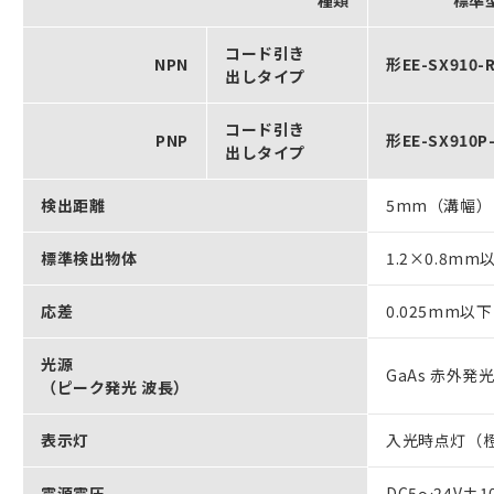
種類
標準
コード引き
NPN
形EE-SX910-
出しタイプ
コード引き
PNP
形EE-SX910P
出しタイプ
検出距離
5mm（溝幅）
標準検出物体
1.2×0.8m
応差
0.025mm以下
光源
GaAs 赤外発
（ピーク発光 波長）
表示灯
入光時点灯（
電源電圧
DC5～24V±