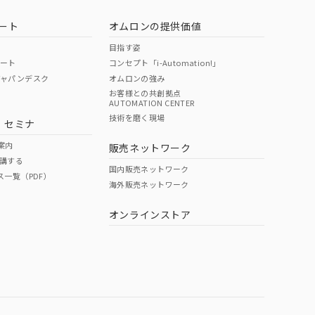
ート
オムロンの提供価値
目指す姿
ポート
コンセプト「i-Automation!」
ジャパンデスク
オムロンの強み
お客様との共創拠点
AUTOMATION CENTER
技術を磨く現場
・セミナ
案内
販売ネットワーク
講する
国内販売ネットワーク
ス一覧（PDF）
海外販売ネットワーク
オンラインストア