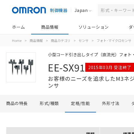
制御機器
Japan
ホーム
商品情報
ソリューション
ダ
Home
>
商品情報
>
商品カテゴリ
>
センサ
>
フォト･マイクロセンサ
小型コード引き出しタイプ（直流光）フォト
EE-SX91
2015年03月 受注終了
お客様のニーズを追求したM3ネ
ンサ
商品の特長
形式/種類
定格/性能
外形寸法