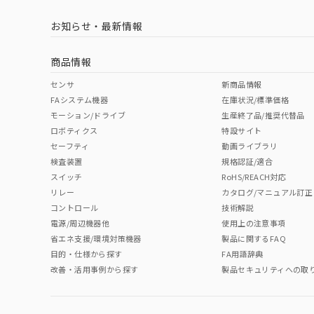
お知らせ・最新情報
商品情報
センサ
新商品情報
FAシステム機器
在庫状況/標準価格
モーション/ドライブ
生産終了品/推奨代替品
ロボティクス
特設サイト
セーフティ
動画ライブラリ
検査装置
規格認証/適合
スイッチ
RoHS/REACH対応
リレー
カタログ/マニュアル訂正
コントロール
技術解説
電源/周辺機器他
使用上の注意事項
省エネ支援/環境対策機器
製品に関するFAQ
目的・仕様から探す
FA用語辞典
改善・活用事例から探す
製品セキュリティへの取