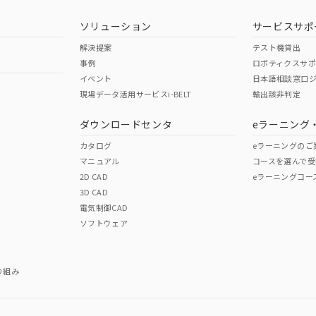
ソリューション
サービスサポ
解決提案
テスト機貸出
事例
ロボティクスサ
イベント
日本語相談窓口
現場データ活用サービスi-BELT
輸出該非判定
ダウンロードセンタ
eラーニング
カタログ
eラーニングのご
マニュアル
コースを選んで受
2D CAD
eラーニングコー
3D CAD
電気制御CAD
ソフトウェア
り組み