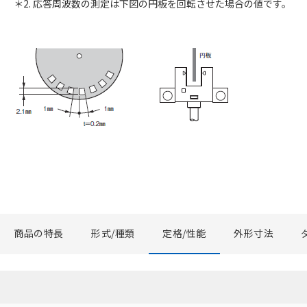
＊2. 応答周波数の測定は下図の円板を回転させた場合の値です。
商品の特長
形式/種類
定格/性能
外形寸法