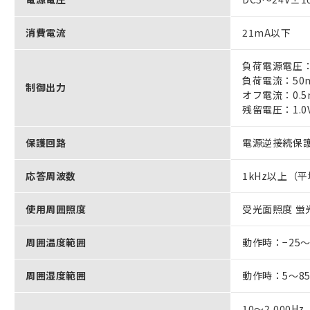
消費電流
21mA以下
負荷電源電圧：D
負荷電流：50
制御出力
オフ電流：0.
残留電圧：1.
保護回路
電源逆接続保護
応答周波数
1kHz以上（平
使用周囲照度
受光面照度 蛍光
周囲温度範囲
動作時：−25
周囲湿度範囲
動作時：5～8
10～2,000H