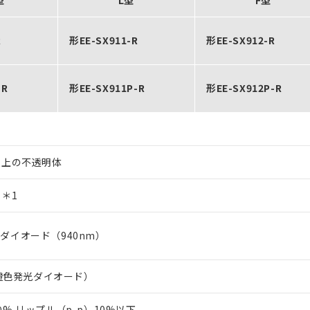
型
L型
F型
R
形EE-SX911-R
形EE-SX912-R
-R
形EE-SX911P-R
形EE-SX912P-R
m以上の不透明体
 ＊1
光ダイオード（940nm）
橙色発光ダイオード）
10% リップル（p-p）10%以下