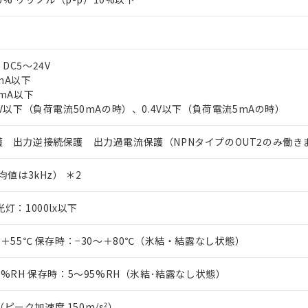
C5～24V
mA以下
5mA以下
0V以下（負荷電流50mAの時）、0.4V以下（負荷電流5mAの時）
 出力逆接続保護 出力過電流保護（NPNタイプのOUT2のみ働き
均値は3kHz） ＊2
灯：1000lx以下
～＋55℃ 保存時：−30～＋80℃（氷結・結露なし状態）
5%RH 保存時：5～95%RH（氷結･結露なし状態）
z（ピーク加速度 150m/s
2
）