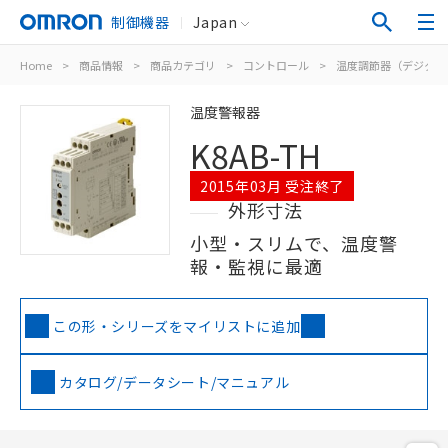
制御機器
Japan
Home
>
商品情報
>
商品カテゴリ
>
コントロール
>
温度調節器（デジタル
温度警報器
K8AB-TH
2015年03月 受注終了
外形寸法
小型・スリムで、温度警
報・監視に最適
この形・シリーズをマイリストに追加
カタログ/データシート/マニュアル