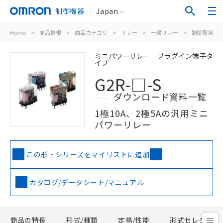
制御機器
Japan
Home
>
商品情報
>
商品カテゴリ
>
リレー
>
一般リレー
>
制御盤用
>
ミニパワーリレー プラグイン端子タ
イプ
G2R-□-S
ダウンロード資料一覧
1極10A、2極5Aの汎用ミニ
パワーリレー
この形・シリーズをマイリストに追加
カタログ/データシート/マニュアル
商品の特長
形式/種類
定格/性能
形式セレクタ