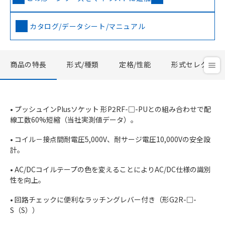
カタログ/データシート/マニュアル
商品の特長
形式/種類
定格/性能
形式セレクタ
• プッシュインPlusソケット 形P2RF-□-PUとの組み合わせで配
線工数60%短縮（当社実測値データ）。
• コイル－接点間耐電圧5,000V、耐サージ電圧10,000Vの安全設
計。
• AC/DCコイルテープの色を変えることによりAC/DC仕様の識別
性を向上。
• 回路チェックに便利なラッチングレバー付き（形G2R-□-
S（S））