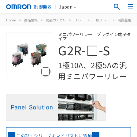
制御機器
Japan
Home
>
商品情報
>
商品カテゴリ
>
リレー
>
一般リレー
>
制御盤用
>
ミニパワーリレー プラグイン端子タ
イプ
G2R-□-S
1極10A、2極5Aの汎
用ミニパワーリレー
この形・シリーズをマイリストに追加