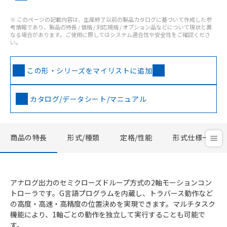
※ このページの記載内容は、生産終了以前の製品カタログに基づいて作成した参
考情報であり、製品の特長 / 価格 / 対応規格 / オプション品などについて現状と異
なる場合があります。ご使用に際してはシステム適合性や安全性をご確認くださ
い。
この形・シリーズをマイリストに追加
カタログ/データシート/マニュアル
商品の特長
形式/種類
定格/性能
形式仕様一覧
アナログ出力のセミクローズドループ方式の2軸モーションコン
トローラです。G言語プログラムを内蔵し、トラバース動作など
の高度・高速・高精度の位置決めを実現できます。マルチタスク
機能により、1軸ごとの動作を独立して実行することも可能で
す。