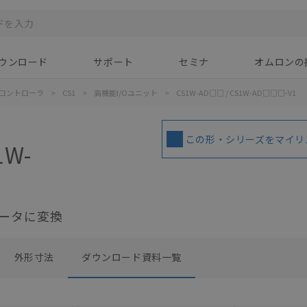
ウンロード
サポート
セミナ
オムロンの
コントローラ
>
CS1
>
高機能I/Oユニット
>
CS1W-AD□□ / CS1W-AD□□□-V1
この形・シリーズをマイリ
1W-
ータに変換
外形寸法
ダウンロード資料一覧