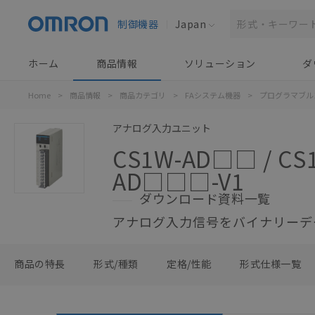
制御機器
Japan
ホーム
商品情報
ソリューション
ダ
Home
>
商品情報
>
商品カテゴリ
>
FAシステム機器
>
プログラマブル
アナログ入力ユニット
CS1W-AD□□ / CS
AD□□□-V1
ダウンロード資料一覧
アナログ入力信号をバイナリーデ
商品の特長
形式/種類
定格/性能
形式仕様一覧