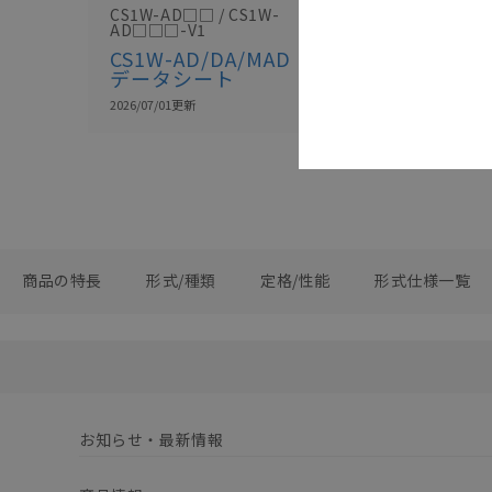
CS1W-AD□□ / CS1W-
AD□□□-V1
CS1W-AD/DA/MAD
データシート
2026/07/01
更新
商品の特長
形式/種類
定格/性能
形式仕様一覧
お知らせ・最新情報