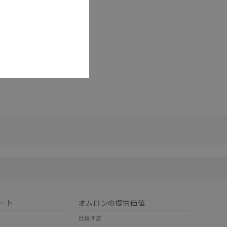
リセット
ート
オムロンの提供価値
目指す姿