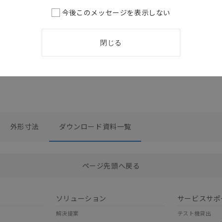
今後このメッセージを表示しない
閉じる
外形寸法
ダウンロード資料一覧
選択したファイルを一括ダウンロード
0
選択可能容量：
0.0
MB /
100
MB
ページ先頭へ戻る
ソリューション
サービスサポ
解決提案
テスト機貸出