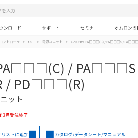
ウンロード
サポート
セミナ
オムロンの
コントローラ
>
CS1
>
電源ユニット
>
C200HW-PA□□□(C) / PA□□□S / PA□□□
PA□□□(C) / PA□□□S 
 / PD□□□(R)
ユニット
25年3月受注終了
イリストに追加
カタログ/データシート/マニュアル