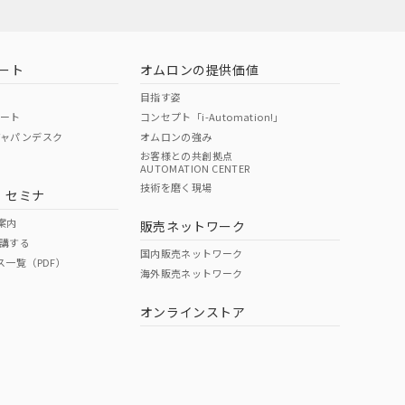
ート
オムロンの提供価値
目指す姿
ポート
コンセプト「i-Automation!」
ジャパンデスク
オムロンの強み
お客様との共創拠点
AUTOMATION CENTER
技術を磨く現場
・セミナ
案内
販売ネットワーク
講する
国内販売ネットワーク
ス一覧（PDF）
海外販売ネットワーク
オンラインストア