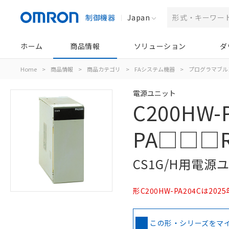
制御機器
Japan
ホーム
商品情報
ソリューション
ダ
Home
>
商品情報
>
商品カテゴリ
>
FAシステム機器
>
プログラマブル
電源ユニット
C200HW-
PA□□□R
CS1G/H用電源
形C200HW-PA204Cは20
この形・シリーズをマ