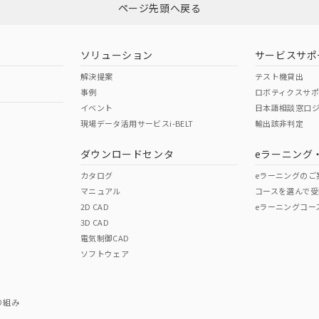
ページ先頭へ戻る
ソリューション
サービスサポ
解決提案
テスト機貸出
事例
ロボティクスサ
イベント
日本語相談窓口
現場データ活用サービスi-BELT
輸出該非判定
ダウンロードセンタ
eラーニング
カタログ
eラーニングのご
マニュアル
コースを選んで受
2D CAD
eラーニングコー
3D CAD
電気制御CAD
ソフトウェア
り組み