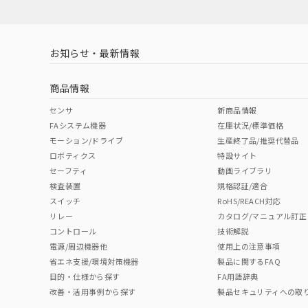
お知らせ・最新情報
商品情報
センサ
新商品情報
FAシステム機器
在庫状況/標準価格
モーション/ドライブ
生産終了品/推奨代替品
ロボティクス
特設サイト
セーフティ
動画ライブラリ
検査装置
規格認証/適合
スイッチ
RoHS/REACH対応
リレー
カタログ/マニュアル訂正
コントロール
技術解説
電源/周辺機器他
使用上の注意事項
省エネ支援/環境対策機器
製品に関するFAQ
目的・仕様から探す
FA用語辞典
改善・活用事例から探す
製品セキュリティへの取